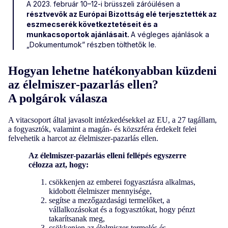
A 2023. február 10–12-i brüsszeli záróülésen a
résztvevők az Európai Bizottság elé terjesztették az
eszmecserék következtetéseit és a
munkacsoportok ajánlásait.
A végleges ajánlások a
„Dokumentumok” részben tölthetők le.
Hogyan lehetne hatékonyabban küzdeni
az élelmiszer-pazarlás ellen?
A polgárok válasza
A vitacsoport által javasolt intézkedésekkel az EU, a 27 tagállam,
a fogyasztók, valamint a magán- és közszféra érdekelt felei
felvehetik a harcot az élelmiszer-pazarlás ellen.
Az élelmiszer-pazarlás elleni fellépés egyszerre
célozza azt, hogy:
csökkenjen az emberei fogyasztásra alkalmas,
kidobott élelmiszer mennyisége,
segítse a mezőgazdasági termelőket, a
vállalkozásokat és a fogyasztókat, hogy pénzt
takarítsanak meg,
csökkenjen az élelmiszer-termelés és