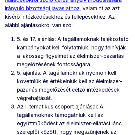
irányuló bizottsági javaslathoz
, valamint az azt
kísérő intézkedésekhez és fellépésekhez. Az
alábbi ajánlásokról van szó:
5. és 17. ajánlás: A tagállamoknak tájékoztató
kampányokat kell folytatniuk, hogy felhívják
a lakosság figyelmét az élelmiszer-pazarlás
megelőzésének fontosságára.
5. ajánlás: A tagállamoknak nyomon kell
követniük és értékelniük kell az élelmiszer-
pazarlás megelőzését célzó intézkedések
végrehajtását.
Az I. tematikus csoport ajánlásai: A
tagállamoknak támogatniuk kell az
együttműködést az élelmiszer-ellátási lánc
szereplői között, hogy megszűnjenek az