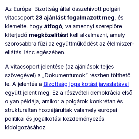
Az Európai Bizottság által összehívott polgári
vitacsoport
23 ajánlást fogalmazott meg
, és
kiemelte, hogy
átfogó
, valamennyi szereplőre
kiterjedő
megközelítést
kell alkalmazni, amely
szorosabbra fűzi az együttműködést az élelmiszer-
ellátási lánc egészében.
A vitacsoport jelentése (az ajánlások teljes
szövegével) a „Dokumentumok” részben tölthető
le. A jelentés a
Bizottság jogalkotási javaslatával
együtt jelent meg. Ez a részvételi demokrácia első
olyan példája, amikor a polgárok konkrétan és
strukturáltan hozzájárultak valamely európai
politikai és jogalkotási kezdeményezés
kidolgozásához.