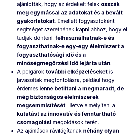
ajánlották, hogy az érdekelt felek
osszák
meg egymással az adatokat és a bevált
gyakorlatokat
. Emellett fogyasztóként
segítséget szeretnének kapni ahhoz, hogy el
tudják dönteni:
felhasználhatnak-e és
fogyaszthatnak-e egy-egy élelmiszert a
fogyaszthatósági idő és a
minőségmegőrzési idő lejárta után
.
A polgárok
további elképzeléseket
is
javasoltak megfontolásra, például hogy
érdemes lenne
betiltani a megmaradt, de
még biztonságos élelmiszerek
megsemmisítését
, illetve elmélyíteni a
kutatást az innovatív és fenntartható
csomagolási
megoldások terén.
Az ajánlások rávilágítanak
néhány olyan