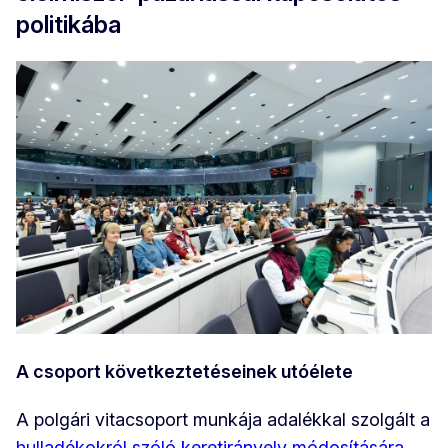
politikába
A csoport következtetéseinek utóélete
A polgári vitacsoport munkája adalékkal szolgált a
hulladékokról szóló keretirányelv módosítására