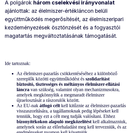
A polgárok
három cselekvési irányvonalat
ajánlottak: az élelmiszer-értékláncon belüli
együttműködés megerősítését, az élelmiszeripari
kezdeményezések ösztönzését és a fogyasztói
magatartás megváltoztatásának támogatását.
Ide tartoznak:
Az élelmiszer-pazarlás csökkentéséséhez a különböző
szereplők közötti együttműködést és
szolidaritást
biztosító, tisztességes és méltányos élelmiszer-ellátási
láncra
van szükség, valamint olyan mechanizmusokra,
amelyek megkönnyítik a megmaradt élelmiszer
újraelosztását a rászorulók között.
Az EU-nak
átfogó célt
kell kitűznie az élelmiszer-pazarlás
visszaszorítására, a tagállamoknak pedig lépéseket kell
tenniük, hogy ezt a célt meg tudják valósítani. Ehhez
bizonyítékokon alapuló megközelítést
kell alkalmazniuk,
amelynek során az előrehaladást meg kell tervezniük, és az
eredményeket nyomon kell követniük.