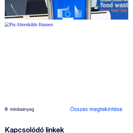
Citizens panel speech
Citizens panel speech
Összes megtekintése
0
médiaanyag
Kapcsolódó linkek