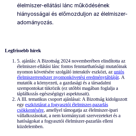
élelmiszer-ellátási lánc működésének
hiányosságai és előmozduljon az élelmiszer-
adományozás.
Legfrissebb hírek
5. ajánlás: A Bizottság 2024 novemberében elindította az
élelmiszer-ellátási lánc fontos fenntarthatósági mutatóinak
nyomon követésére szolgáló interaktív eszközt, az
uniós
élelmiszerrendszer nyomonkövetési eredménytábláját
. A
mutatók a környezeti, a gazdasági és a társadalmi
szempontokat tükrözik (ez utóbbi magában foglalja a
táplálkozás egészségügyi aspektusait).
A III. tematikus csoport ajánlásai: A Bizottság kidolgozott
egy
eszköztárat a fogyasztói élelmiszer-pazarlás
csökkentésére
, amellyel támogatja az élelmiszer-ipari
vállalkozásokat, a nem kormányzati szervezeteket és a
hatóságokat a fogyasztói élelmiszer-pazarlás elleni
küzdelemben.