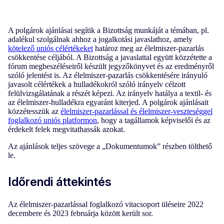
A polgárok ajánlásai segítik a Bizottság munkáját a témában, pl.
adalékul szolgálnak ahhoz a jogalkotási javaslathoz, amely
kötelező uniós célértékeket
határoz meg az élelmiszer-pazarlás
csökkentése céljából. A Bizottság a javaslattal együtt közzétette a
fórum megbeszéléseiről készült jegyzőkönyvet és az eredményről
szóló jelentést is. Az élelmiszer-pazarlás csökkentésére irányuló
javasolt célértékek a hulladékokról szóló irányelv célzott
felülvizsgálatának a részét képezi. Az irányelv hatálya a textil- és
az élelmiszer-hulladékra egyaránt kiterjed. A polgárok ajánlásait
közzétesszük az
élelmiszer-pazarlással és élelmiszer-veszteséggel
foglalkozó uniós platformon
, hogy a tagállamok képviselői és az
érdekelt felek megvitathassák azokat.
Az ajánlások teljes szövege a „Dokumentumok” részben tölthető
le.
Időrendi áttekintés
Az élelmiszer-pazarlással foglalkozó vitacsoport üléseire 2022
decembere és 2023 februárja között került sor.