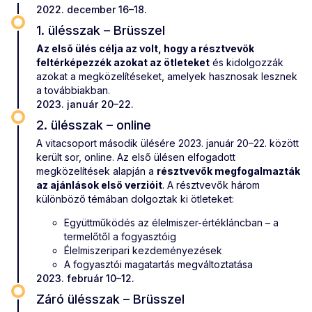
2022. december 16–18.
1. ülésszak – Brüsszel
Az első ülés célja az volt, hogy a résztvevők
feltérképezzék azokat az ötleteket
és kidolgozzák
azokat a megközelítéseket, amelyek hasznosak lesznek
a továbbiakban.
2023. január 20–22.
2. ülésszak – online
A vitacsoport második ülésére 2023. január 20–22. között
került sor, online. Az első ülésen elfogadott
megközelítések alapján a
résztvevők megfogalmazták
az ajánlások első verzióit
. A résztvevők három
különböző témában dolgoztak ki ötleteket:
Együttműködés az élelmiszer-értékláncban – a
termelőtől a fogyasztóig
Élelmiszeripari kezdeményezések
A fogyasztói magatartás megváltoztatása
2023. február 10–12.
Záró ülésszak – Brüsszel