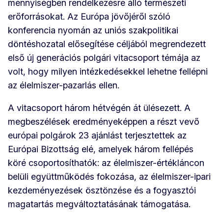
mennyiségben rendelkezésre álló természeti
erőforrásokat. Az Európa jövőjéről szóló
konferencia nyomán az uniós szakpolitikai
döntéshozatal elősegítése céljából megrendezett
első új generációs polgári vitacsoport témája az
volt, hogy milyen intézkedésekkel lehetne fellépni
az élelmiszer-pazarlás ellen.
A vitacsoport három hétvégén át ülésezett. A
megbeszélések eredményeképpen a részt vevő
európai polgárok 23 ajánlást terjesztettek az
Európai Bizottság elé, amelyek három fellépés
köré csoportosíthatók: az élelmiszer-értékláncon
belüli együttműködés fokozása, az élelmiszer-ipari
kezdeményezések ösztönzése és a fogyasztói
magatartás megváltoztatásának támogatása.