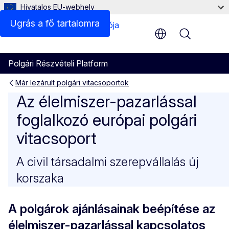
Hivatalos EU-webhely
Ugrás a fő tartalomra
Menu
Polgári Részvételi Platform
Már lezárult polgári vitacsoportok
Az élelmiszer-pazarlással fo
Az élelmiszer-pazarlással
foglalkozó európai polgári
vitacsoport
A civil társadalmi szerepvállalás új
korszaka
A polgárok ajánlásainak beépítése az
élelmiszer-pazarlással kapcsolatos