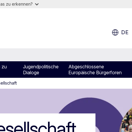
das zu erkennen?
DE
 zu
Jugendpolitische
Abgeschlossene
Dialoge
Europäische Bürgerforen
ellschaft
ellschaft
esellschaft