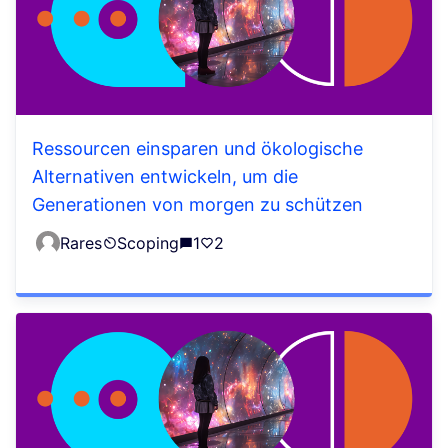
Ressourcen einsparen und ökologische
Alternativen entwickeln, um die
Generationen von morgen zu schützen
Rares
Scoping
1
2