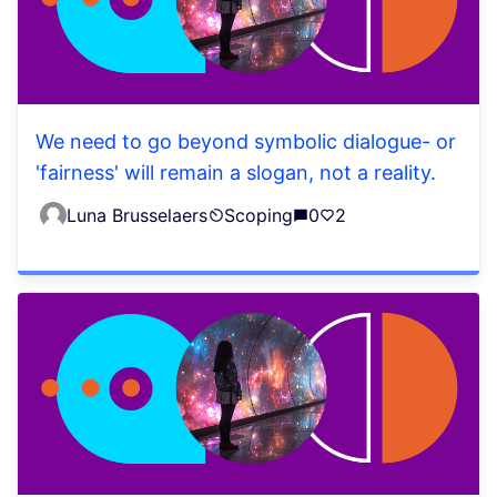
We need to go beyond symbolic dialogue- or
'fairness' will remain a slogan, not a reality.
Luna Brusselaers
Scoping
0
2