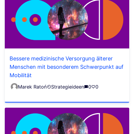
Bessere medizinische Versorgung älterer
Menschen mit besonderem Schwerpunkt auf
Mobilität
Marek Ratoń
Strategieideen
0
0