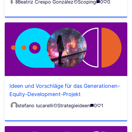
Beatriz Crespo González
Scoping
0
0
Ideen und Vorschläge für das Generationen-
Equity-Development-Projekt
stefano lucarelli
Strategieideen
0
1