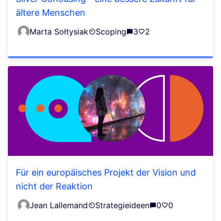
ältere Menschen
Marta Sołtysiak
Scoping
3
2
Für ein europäisches Projekt der Vision und
nicht der Reaktion
Jean Lallemand
Strategieideen
0
0