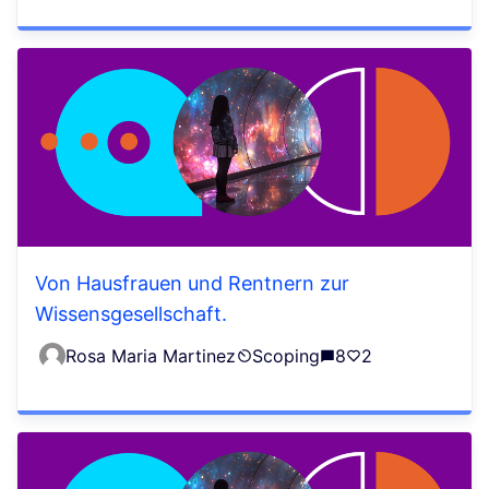
Von Hausfrauen und Rentnern zur
Wissensgesellschaft.
Rosa Maria Martinez
Scoping
8
2