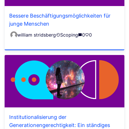
Bessere Beschäftigungsmöglichkeiten für
junge Menschen
william stridsberg
Scoping
0
0
Institutionalisierung der
Generationengerechtigkeit: Ein ständiges