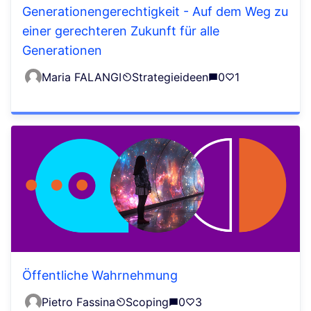
Generationengerechtigkeit - Auf dem Weg zu
einer gerechteren Zukunft für alle
Generationen
Maria FALANGI
Strategieideen
0
1
Öffentliche Wahrnehmung
Pietro Fassina
Scoping
0
3