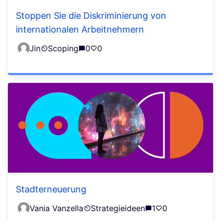
Stoppen Sie die Diskriminierung von
internationalen Arbeitnehmern
Jin
Scoping
0
0
Stadterneuerung
Vania Vanzella
Strategieideen
1
0