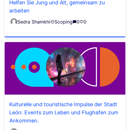
Helfen Sie Jung und Alt, gemeinsam zu
arbeiten
Sedra Shamkhi
Scoping
0
0
Kulturelle und touristische Impulse der Stadt
León: Events zum Leben und Flughafen zum
Ankommen.