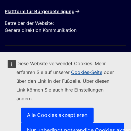
Plattform für Bürgerbeteiligung
Betreiber der Website:
Generaldirektion Kommunikation
Diese Website verwendet Cookies. Mehr
erfahren Sie auf unserer
Cookies-Seite
oder
Folgen Sie der Europäischen Kommission
über den Link in der Fußzeile. Über diesen
Link können Sie auch Ihre Einstellungen
(Externer Link)
Kontakt
ändern.
(Externer Link)
IT-Sicherheitslücke melden
(Externer Link)
Sprachen auf unseren Websites
(Externer Link)
Cookies
Alle Cookies akzeptieren
(Externer Link)
Schutz der Privatsphäre
(Externer Link)
Rechtlicher Hinweis
Nur unbedingt notwendige Cookies akzep