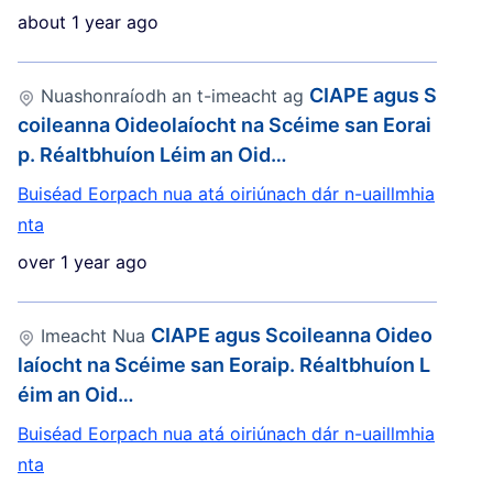
about 1 year ago
CIAPE agus S
Nuashonraíodh an t-imeacht ag
coileanna Oideolaíocht na Scéime san Eorai
p. Réaltbhuíon Léim an Oid…
Buiséad Eorpach nua atá oiriúnach dár n-uaillmhia
nta
over 1 year ago
CIAPE agus Scoileanna Oideo
Imeacht Nua
laíocht na Scéime san Eoraip. Réaltbhuíon L
éim an Oid…
Buiséad Eorpach nua atá oiriúnach dár n-uaillmhia
nta