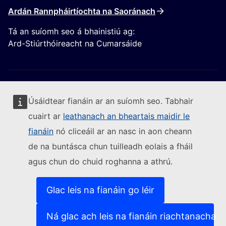
Ardán Rannpháirtíochta na Saoránach
Tá an suíomh seo á bhainistiú ag:
Ard-Stiúrthóireacht na Cumarsáide
Úsáidtear fianáin ar an suíomh seo. Tabhair
cuairt ar
leathanach an bheartais maidir le
Lean an Coimisiún Eorpach
fianáin
nó cliceáil ar an nasc in aon cheann
de na buntásca chun tuilleadh eolais a fháil
(External link)
Sonraí teagmhála
agus chun do chuid roghanna a athrú.
(External link)
Leochaileacht TF a thuairisciú
(External link)
Teangacha ar ár suíomhanna gréasáin
(External link)
Fianáin
Glac leis na fianáin go léir
(External link)
Beartas príobháideachais
(External link)
Fógra dlíthiúil
Ná glac ach leis na fianáin riachtanacha
Inrochtaineacht