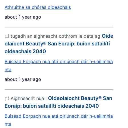
Athruithe sa chóras oideachais
about 1 year ago
Oide
tugadh an aighneacht cothrom le dáta ag
olaíocht Beauty® San Eoraip: buíon satailítí
oideachais 2040
Buiséad Eorpach nua atá oiriúnach dár n-uaillmhia
nta
about 1 year ago
Oideolaíocht Beauty® San
Aighneacht nua i
Eoraip: buíon satailítí oideachais 2040
Buiséad Eorpach nua atá oiriúnach dár n-uaillmhia
nta