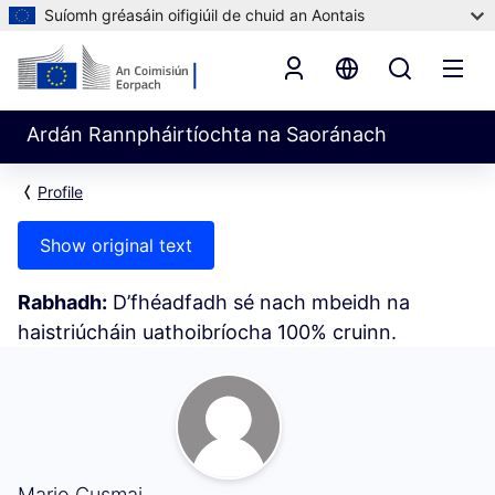
Suíomh gréasáin oifigiúil de chuid an Aontais
Ardán Rannpháirtíochta na Saoránach
Profile
Show original text
Rabhadh:
D’fhéadfadh sé nach mbeidh na
haistriúcháin uathoibríocha 100% cruinn.
Mo Ghníomhaíocht (Mario Cusmai)
Mario Cusmai