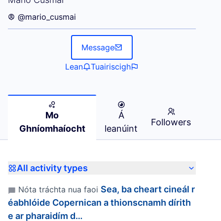
@mario_cusmai
Message
Lean
Tuairiscigh
Mo
Á
Followers
Ghníomhaíocht
leanúint
All activity types
Sea, ba cheart cineál r
Nóta tráchta nua faoi
éabhlóide Copernican a thionscnamh dírith
e ar pharaidím d…