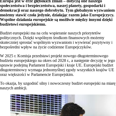
Europa jest w erze głębokich zmian – dotyczą one naszego
społeczeństwa i bezpieczeństwa, naszej planety, gospodarki i
demokracji oraz naszego dobrobytu. Tym globalnym wyzwaniom
możemy stawić czoła jedynie, działając razem jako Europejczycy.
Wspólne działania europejskie są możliwie między innymi dzięki
budżetowi europejskiemu.
Budżet europejski ma na celu wspieranie naszych priorytetów
politycznych. Dzięki wspólnym środkom finansowych możemy
skuteczniej sprostać wspólnym wyzwaniom i wywierać pozytywny i
bezpośredni wpływ na życie codzienne Europejczyków.
W 2025 r. Komisja przedstawi projekt nowego długoterminowego
budżetu europejskiego na okres od 2028 r., a następnie decyzję w jego
sprawie podejmą Parlament Europejski i kraje UE. Europejski budżet
długoterminowy wymaga jednomyślnej zgody wszystkich krajów UE
oraz większości w Parlamencie Europejskim.
To okazja, by uzgodnić silny i nowoczesny budżet europejski na miarę
naszych ambicji.