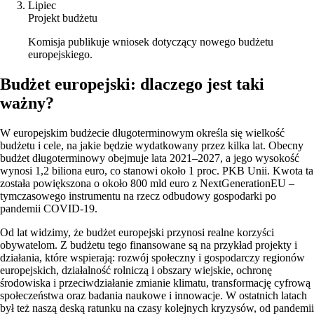
Lipiec
Projekt budżetu
Komisja publikuje wniosek dotyczący nowego budżetu
europejskiego.
Budżet europejski: dlaczego jest taki
ważny?
W europejskim budżecie długoterminowym określa się wielkość
budżetu i cele, na jakie będzie wydatkowany przez kilka lat. Obecny
budżet długoterminowy obejmuje lata 2021–2027, a jego wysokość
wynosi 1,2 biliona euro, co stanowi około 1 proc. PKB Unii. Kwota ta
została powiększona o około 800 mld euro z NextGenerationEU –
tymczasowego instrumentu na rzecz odbudowy gospodarki po
pandemii COVID-19.
Od lat widzimy, że budżet europejski przynosi realne korzyści
obywatelom. Z budżetu tego finansowane są na przykład projekty i
działania, które wspierają: rozwój społeczny i gospodarczy regionów
europejskich, działalność rolniczą i obszary wiejskie, ochronę
środowiska i przeciwdziałanie zmianie klimatu, transformację cyfrową
społeczeństwa oraz badania naukowe i innowacje. W ostatnich latach
był też naszą deską ratunku na czasy kolejnych kryzysów, od pandemii