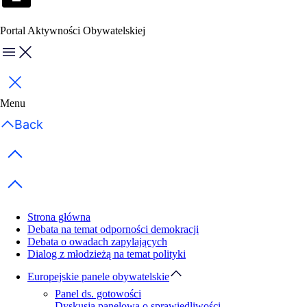
Portal Aktywności Obywatelskiej
Menu
Zamknij
Menu
Back
Previous items
Next items
Strona główna
Debata na temat odporności demokracji
Debata o owadach zapylających
Dialog z młodzieżą na temat polityki
Europejskie panele obywatelskie
Panel ds. gotowości
Dyskusja panelowa o sprawiedliwości