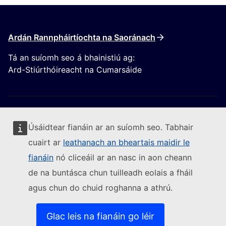
Ardán Rannpháirtíochta na Saoránach
Tá an suíomh seo á bhainistiú ag:
Ard-Stiúrthóireacht na Cumarsáide
Úsáidtear fianáin ar an suíomh seo. Tabhair
cuairt ar
leathanach an bheartais maidir le
Lean an Coimisiún Eorpach
fianáin
nó cliceáil ar an nasc in aon cheann
de na buntásca chun tuilleadh eolais a fháil
(External link)
Sonraí teagmhála
agus chun do chuid roghanna a athrú.
(External link)
Leochaileacht TF a thuairisciú
(External link)
Teangacha ar ár suíomhanna gréasáin
(External link)
Fianáin
Glac leis na fianáin go léir
(External link)
Beartas príobháideachais