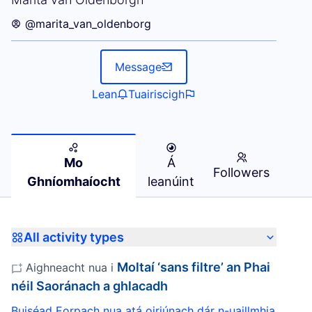
@marita_van_oldenborg
Message
Lean
Tuairiscigh
Mo
Á
Followers
Ghníomhaíocht
leanúint
All activity types
Moltaí ‘sans filtre’ an Phai
Aighneacht nua i
néil Saoránach a ghlacadh
Buiséad Eorpach nua atá oiriúnach dár n-uaillmhia