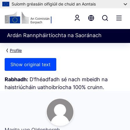
Suíomh gréasáin oifigiúil de chuid an Aontais
Ardán Rannpháirtíochta na Saoránach
Profile
Show original text
Rabhadh:
D’fhéadfadh sé nach mbeidh na
haistriúcháin uathoibríocha 100% cruinn.
Mo Ghníomhaíocht (Marita van Oldenborgh)
Marita van Oldenborgh