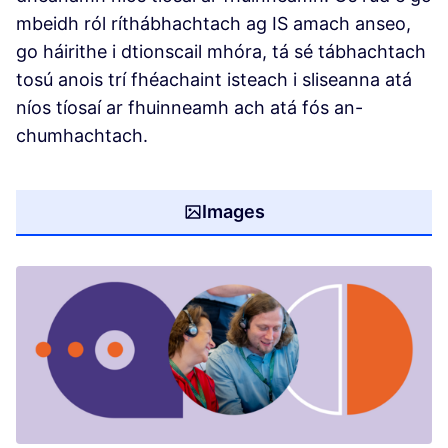
mbeidh ról ríthábhachtach ag IS amach anseo,
go háirithe i dtionscail mhóra, tá sé tábhachtach
tosú anois trí fhéachaint isteach i sliseanna atá
níos tíosaí ar fhuinneamh ach atá fós an-
chumhachtach.
Images