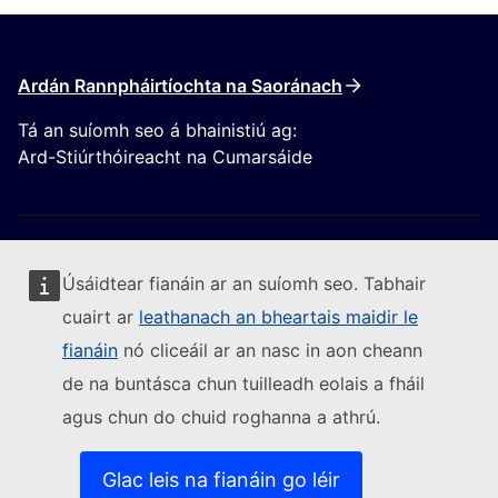
Ardán Rannpháirtíochta na Saoránach
Tá an suíomh seo á bhainistiú ag:
Ard-Stiúrthóireacht na Cumarsáide
Úsáidtear fianáin ar an suíomh seo. Tabhair
cuairt ar
leathanach an bheartais maidir le
Lean an Coimisiún Eorpach
fianáin
nó cliceáil ar an nasc in aon cheann
de na buntásca chun tuilleadh eolais a fháil
(External link)
Sonraí teagmhála
agus chun do chuid roghanna a athrú.
(External link)
Leochaileacht TF a thuairisciú
(External link)
Teangacha ar ár suíomhanna gréasáin
(External link)
Fianáin
Glac leis na fianáin go léir