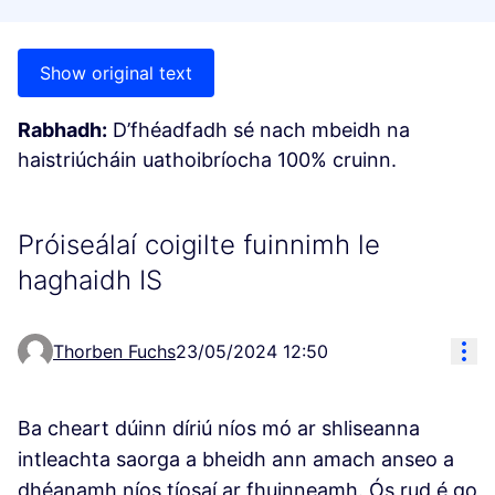
Show original text
Rabhadh:
D’fhéadfadh sé nach mbeidh na
haistriúcháin uathoibríocha 100% cruinn.
Próiseálaí coigilte fuinnimh le
haghaidh IS
Res
Thorben Fuchs
23/05/2024 12:50
Ba cheart dúinn díriú níos mó ar shliseanna
intleachta saorga a bheidh ann amach anseo a
dhéanamh níos tíosaí ar fhuinneamh. Ós rud é go