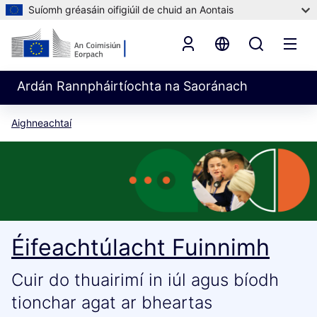
Suíomh gréasáin oifigiúil de chuid an Aontais
Ardán Rannpháirtíochta na Saoránach
Aighneachtaí
Éifeachtúlacht Fuinnimh
Cuir do thuairimí in iúl agus bíodh
tionchar agat ar bheartas