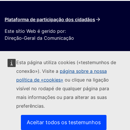
Plataforma de participação dos cidadãos
Este sítio Web é gerido por:
Direção-Geral da Comunicação
Esta página utiliza cookies («testemunhos de
conexão»). Visite a
página sobre a nossa
política de «cookies»
ou clique na ligação
Seguir a Comissão Europeia
visível no rodapé de qualquer página para
mais informações ou para alterar as suas
(Ligação externa)
Contacte-nos
preferências.
(Ligação exte
Comunicar uma vulnerabilidade informática
(Ligação externa)
Línguas dos nossos websites
(Ligação externa)
Cookies
Aceitar todos os testemunhos
(Ligação externa)
Política de privacidade