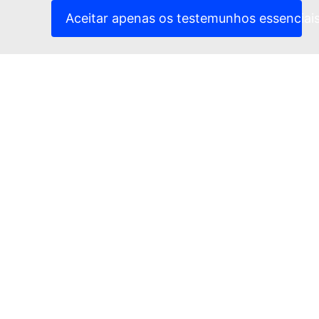
(Ligação externa)
Advertência jurídica
Aceitar apenas os testemunhos essenciai
Acessibilidade