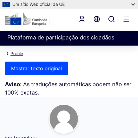
Um sítio Web oficial da UE
Plataforma de participação dos cidadãos
Profile
Mostrar texto original
Aviso:
As traduções automáticas podem não ser
100% exatas.
A minha atividade (jan hemelaer)
jan hemelaer