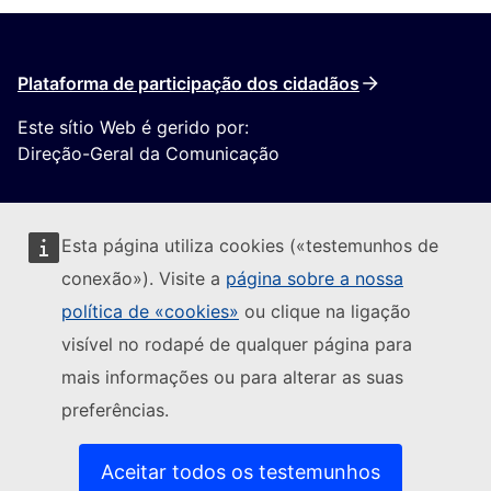
Plataforma de participação dos cidadãos
Este sítio Web é gerido por:
Direção-Geral da Comunicação
Esta página utiliza cookies («testemunhos de
conexão»). Visite a
página sobre a nossa
política de «cookies»
ou clique na ligação
Seguir a Comissão Europeia
visível no rodapé de qualquer página para
mais informações ou para alterar as suas
(Ligação externa)
Contacte-nos
preferências.
(Ligação exte
Comunicar uma vulnerabilidade informática
(Ligação externa)
Línguas dos nossos websites
(Ligação externa)
Cookies
Aceitar todos os testemunhos