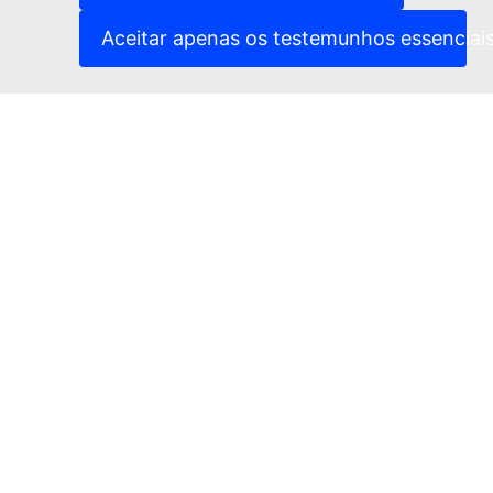
(Ligação externa)
Política de privacidade
(Ligação externa)
Advertência jurídica
Aceitar apenas os testemunhos essenciai
Acessibilidade