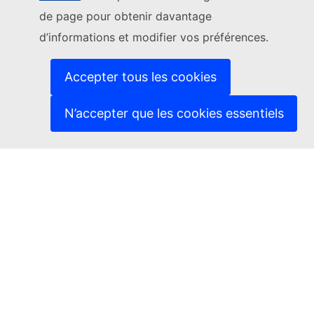
de page pour obtenir davantage
(Lien externe)
Nous contacter
d’informations et modifier vos préférences.
(Lien externe)
Signaler une vulnérabilité informatique
(Lien externe)
Les langues sur nos sites web
(Lien externe)
Cookies
Accepter tous les cookies
(Lien externe)
Protection de la vie privée
(Lien externe)
Avis juridique
N’accepter que les cookies essentiels
Accessibilité