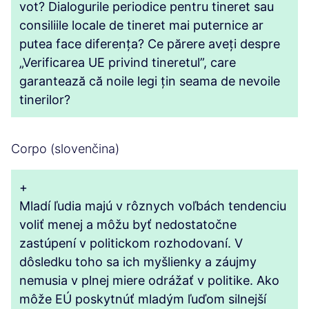
vot? Dialogurile periodice pentru tineret sau
consiliile locale de tineret mai puternice ar
putea face diferența? Ce părere aveți despre
„Verificarea UE privind tineretul”, care
garantează că noile legi țin seama de nevoile
tinerilor?
Corpo (slovenčina)
+
Mladí ľudia majú v rôznych voľbách tendenciu
voliť menej a môžu byť nedostatočne
zastúpení v politickom rozhodovaní. V
dôsledku toho sa ich myšlienky a záujmy
nemusia v plnej miere odrážať v politike. Ako
môže EÚ poskytnúť mladým ľuďom silnejší