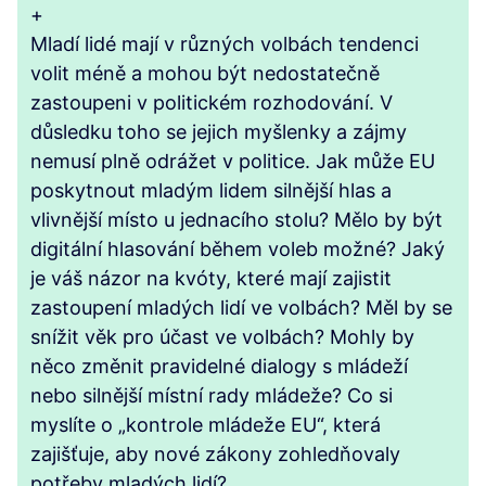
+
Mladí lidé mají v různých volbách tendenci
volit méně a mohou být nedostatečně
zastoupeni v politickém rozhodování. V
důsledku toho se jejich myšlenky a zájmy
nemusí plně odrážet v politice. Jak může EU
poskytnout mladým lidem silnější hlas a
vlivnější místo u jednacího stolu? Mělo by být
digitální hlasování během voleb možné? Jaký
je váš názor na kvóty, které mají zajistit
zastoupení mladých lidí ve volbách? Měl by se
snížit věk pro účast ve volbách? Mohly by
něco změnit pravidelné dialogy s mládeží
nebo silnější místní rady mládeže? Co si
myslíte o „kontrole mládeže EU“, která
zajišťuje, aby nové zákony zohledňovaly
potřeby mladých lidí?