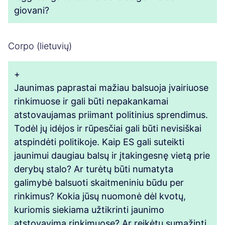
giovani?
Corpo (lietuvių)
+
Jaunimas paprastai mažiau balsuoja įvairiuose
rinkimuose ir gali būti nepakankamai
atstovaujamas priimant politinius sprendimus.
Todėl jų idėjos ir rūpesčiai gali būti nevisiškai
atspindėti politikoje. Kaip ES gali suteikti
jaunimui daugiau balsų ir įtakingesnę vietą prie
derybų stalo? Ar turėtų būti numatyta
galimybė balsuoti skaitmeniniu būdu per
rinkimus? Kokia jūsų nuomonė dėl kvotų,
kuriomis siekiama užtikrinti jaunimo
atstovavimą rinkimuose? Ar reikėtų sumažinti