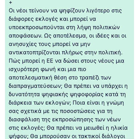
+
Οι νέοι τείνουν να ψηφίζουν λιγότερο στις
διάφορες εκλογές και μπορεί να
υποεκπροσωπούνται στη λήψη πολιτικών
αποφάσεων. Ως αποτέλεσμα, οι ιδέες και οι
ανησυχίες τους μπορεί να μην
αντικατοπτρίζονται πλήρως στην πολιτική.
Πώς μπορεί η ΕΕ να δώσει στους νέους μια
ισχυρότερη φωνή και μια πιο
αποτελεσματική θέση στο τραπέζι των
διαπραγματεύσεων; Θα πρέπει να υπάρχει η
δυνατότητα ψηφιακής ψηφοφορίας κατά τη
διάρκεια των εκλογών; Ποια είναι η γνώμη
σας σχετικά με τις ποσοστώσεις για τη
διασφάλιση της εκπροσώπησης των νέων
στις εκλογές; Θα πρέπει να μειωθεί η ηλικία
ψήφου; Θα μπορούσαν οι τακτικοί διάλογοι