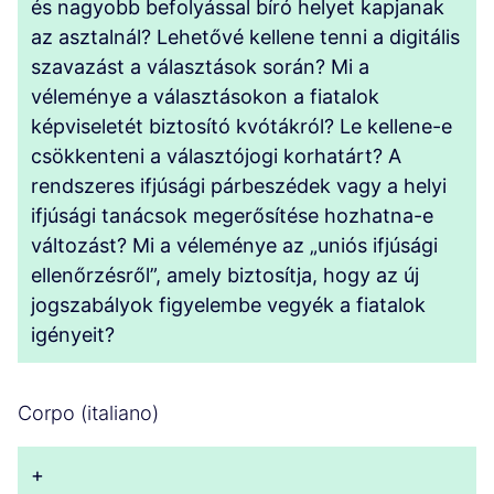
és nagyobb befolyással bíró helyet kapjanak
az asztalnál? Lehetővé kellene tenni a digitális
szavazást a választások során? Mi a
véleménye a választásokon a fiatalok
képviseletét biztosító kvótákról? Le kellene-e
csökkenteni a választójogi korhatárt? A
rendszeres ifjúsági párbeszédek vagy a helyi
ifjúsági tanácsok megerősítése hozhatna-e
változást? Mi a véleménye az „uniós ifjúsági
ellenőrzésről”, amely biztosítja, hogy az új
jogszabályok figyelembe vegyék a fiatalok
igényeit?
Corpo (italiano)
+