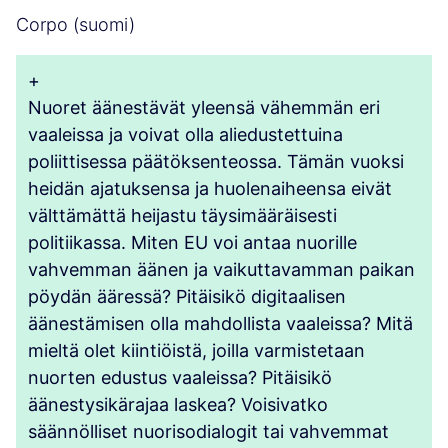
Corpo (suomi)
+
Nuoret äänestävät yleensä vähemmän eri
vaaleissa ja voivat olla aliedustettuina
poliittisessa päätöksenteossa. Tämän vuoksi
heidän ajatuksensa ja huolenaiheensa eivät
välttämättä heijastu täysimääräisesti
politiikassa. Miten EU voi antaa nuorille
vahvemman äänen ja vaikuttavamman paikan
pöydän ääressä? Pitäisikö digitaalisen
äänestämisen olla mahdollista vaaleissa? Mitä
mieltä olet kiintiöistä, joilla varmistetaan
nuorten edustus vaaleissa? Pitäisikö
äänestysikärajaa laskea? Voisivatko
säännölliset nuorisodialogit tai vahvemmat