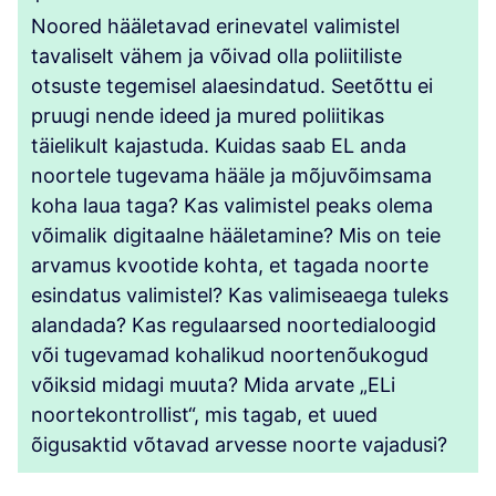
Noored hääletavad erinevatel valimistel
tavaliselt vähem ja võivad olla poliitiliste
otsuste tegemisel alaesindatud. Seetõttu ei
pruugi nende ideed ja mured poliitikas
täielikult kajastuda. Kuidas saab EL anda
noortele tugevama hääle ja mõjuvõimsama
koha laua taga? Kas valimistel peaks olema
võimalik digitaalne hääletamine? Mis on teie
arvamus kvootide kohta, et tagada noorte
esindatus valimistel? Kas valimiseaega tuleks
alandada? Kas regulaarsed noortedialoogid
või tugevamad kohalikud noortenõukogud
võiksid midagi muuta? Mida arvate „ELi
noortekontrollist“, mis tagab, et uued
õigusaktid võtavad arvesse noorte vajadusi?