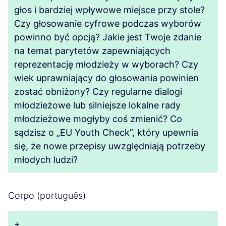
głos i bardziej wpływowe miejsce przy stole?
Czy głosowanie cyfrowe podczas wyborów
powinno być opcją? Jakie jest Twoje zdanie
na temat parytetów zapewniających
reprezentację młodzieży w wyborach? Czy
wiek uprawniający do głosowania powinien
zostać obniżony? Czy regularne dialogi
młodzieżowe lub silniejsze lokalne rady
młodzieżowe mogłyby coś zmienić? Co
sądzisz o „EU Youth Check”, który upewnia
się, że nowe przepisy uwzględniają potrzeby
młodych ludzi?
Corpo (português)
+