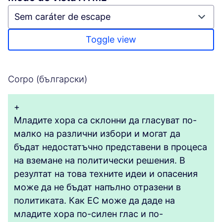
Toggle view
Corpo (български)
+
Младите хора са склонни да гласуват по-
малко на различни избори и могат да
бъдат недостатъчно представени в процеса
на вземане на политически решения. В
резултат на това техните идеи и опасения
може да не бъдат напълно отразени в
политиката. Как ЕС може да даде на
младите хора по-силен глас и по-