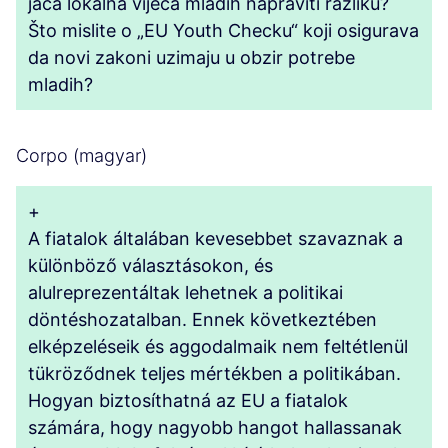
jača lokalna vijeća mladih napraviti razliku?
Što mislite o „EU Youth Checku“ koji osigurava
da novi zakoni uzimaju u obzir potrebe
mladih?
Corpo (magyar)
+
A fiatalok általában kevesebbet szavaznak a
különböző választásokon, és
alulreprezentáltak lehetnek a politikai
döntéshozatalban. Ennek következtében
elképzeléseik és aggodalmaik nem feltétlenül
tükröződnek teljes mértékben a politikában.
Hogyan biztosíthatná az EU a fiatalok
számára, hogy nagyobb hangot hallassanak