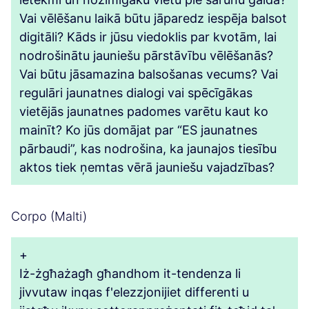
Vai vēlēšanu laikā būtu jāparedz iespēja balsot
digitāli? Kāds ir jūsu viedoklis par kvotām, lai
nodrošinātu jauniešu pārstāvību vēlēšanās?
Vai būtu jāsamazina balsošanas vecums? Vai
regulāri jaunatnes dialogi vai spēcīgākas
vietējās jaunatnes padomes varētu kaut ko
mainīt? Ko jūs domājat par “ES jaunatnes
pārbaudi”, kas nodrošina, ka jaunajos tiesību
aktos tiek ņemtas vērā jauniešu vajadzības?
Corpo (Malti)
+
Iż-żgħażagħ għandhom it-tendenza li
jivvutaw inqas f'elezzjonijiet differenti u