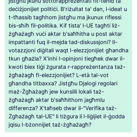
jistgħu jkunu sottorappreżentati fit-teħid ta'
deċiżjonijiet politiċi. B'riżultat ta' dan, l-ideat u
t-tħassib tagħhom jistgħu ma jkunux riflessi
bis-sħiħ fil-politika. Kif tista' l-UE tagħti liż-
żgħażagħ vuċi aktar b'saħħitha u post aktar
impattanti fuq il-mejda tad-diskussjoni? Il-
votazzjoni diġitali waqt l-elezzjonijiet għandha
tkun għażla? X'inhi l-opinjoni tiegħek dwar il-
kwoti biex tiġi żgurata r-rappreżentanza taż-
żgħażagħ fl-elezzjonijiet? L-età tal-vot
għandha titbaxxa? Jistgħu Djalogi regolari
maż-Żgħażagħ jew kunsilli lokali taż-
żgħażagħ aktar b'saħħithom jagħmlu
differenza? X'taħseb dwar il-"Verifika taż-
Żgħażagħ tal-UE" li tiżgura li l-liġijiet il-ġodda
jqisu l-bżonnijiet taż-żgħażagħ?