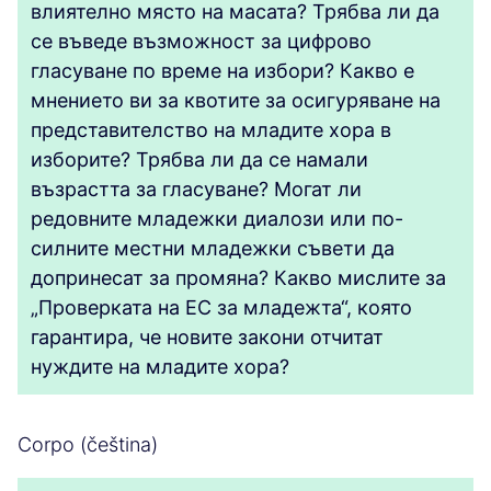
влиятелно място на масата? Трябва ли да
се въведе възможност за цифрово
гласуване по време на избори? Какво е
мнението ви за квотите за осигуряване на
представителство на младите хора в
изборите? Трябва ли да се намали
възрастта за гласуване? Могат ли
редовните младежки диалози или по-
силните местни младежки съвети да
допринесат за промяна? Какво мислите за
„Проверката на ЕС за младежта“, която
гарантира, че новите закони отчитат
нуждите на младите хора?
Corpo (čeština)