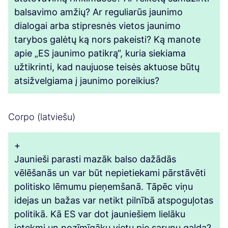
balsavimo amžių? Ar reguliarūs jaunimo
dialogai arba stipresnės vietos jaunimo
tarybos galėtų ką nors pakeisti? Ką manote
apie „ES jaunimo patikrą“, kuria siekiama
užtikrinti, kad naujuose teisės aktuose būtų
atsižvelgiama į jaunimo poreikius?
Corpo (latviešu)
+
Jaunieši parasti mazāk balso dažādās
vēlēšanās un var būt nepietiekami pārstāvēti
politisko lēmumu pieņemšanā. Tāpēc viņu
idejas un bažas var netikt pilnībā atspoguļotas
politikā. Kā ES var dot jauniešiem lielāku
ietekmi un nozīmīgāku vietu pie sarunu galda?