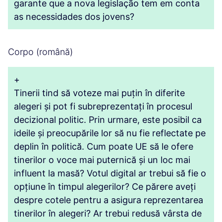
garante que a nova legislação tem em conta
as necessidades dos jovens?
Corpo (română)
+
Tinerii tind să voteze mai puțin în diferite
alegeri și pot fi subreprezentați în procesul
decizional politic. Prin urmare, este posibil ca
ideile și preocupările lor să nu fie reflectate pe
deplin în politică. Cum poate UE să le ofere
tinerilor o voce mai puternică și un loc mai
influent la masă? Votul digital ar trebui să fie o
opțiune în timpul alegerilor? Ce părere aveți
despre cotele pentru a asigura reprezentarea
tinerilor în alegeri? Ar trebui redusă vârsta de