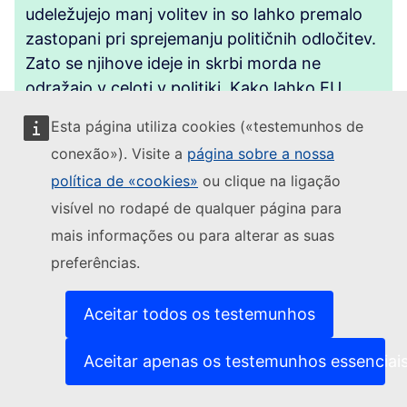
udeležujejo manj volitev in so lahko premalo
zastopani pri sprejemanju političnih odločitev.
Zato se njihove ideje in skrbi morda ne
odražajo v celoti v politiki. Kako lahko EU
mladim omogoči močnejši glas in vplivnejši
Esta página utiliza cookies («testemunhos de
položaj za mizo? Ali bi moralo biti digitalno
conexão»). Visite a
página sobre a nossa
glasovanje na volitvah možno? Kakšno je vaše
política de «cookies»
ou clique na ligação
mnenje o kvotah za zagotovitev zastopanosti
visível no rodapé de qualquer página para
mladih na volitvah? Ali bi bilo treba znižati
starostno mejo za udeležbo na volitvah? Ali bi
mais informações ou para alterar as suas
lahko redni mladinski dialogi ali močnejši
preferências.
lokalni mladinski sveti kaj spremenili? Kaj
menite o „pregledu EU za mlade“, ki
Aceitar todos os testemunhos
zagotavlja, da nove zakonodaje upoštevajo
potrebe mladih?
Aceitar apenas os testemunhos essenciai