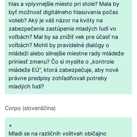
hlas a vplyvnejšie miesto pri stole? Mala by
byť možnosť digitálneho hlasovania počas
volieb? Aký je váš názor na kvóty na
zabezpečenie zastúpenia mladých ľudí vo
voľbách? Mal by sa znížiť vek pre účasť na
voľbách? Mohli by pravidelné dialógy o
mládeži alebo silnejšie miestne rady mládeže
priniesť zmenu? Čo si myslíte o „kontrole
mládeže EÚ“, ktorá zabezpečuje, aby nové
právne predpisy zohľadňovali potreby
mladých ľudí?
Corpo (slovenščina)
+
Mladi se na različnih volitvah običajno