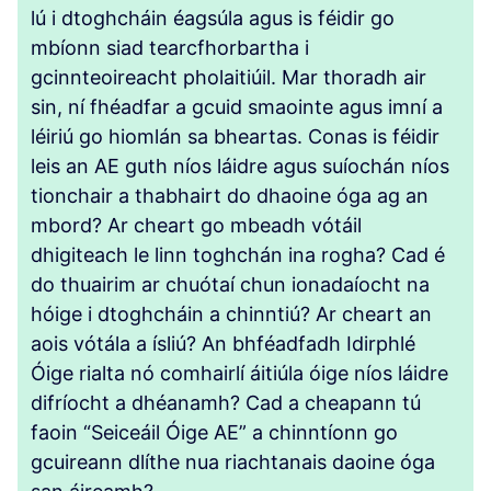
lú i dtoghcháin éagsúla agus is féidir go
mbíonn siad tearcfhorbartha i
gcinnteoireacht pholaitiúil. Mar thoradh air
sin, ní fhéadfar a gcuid smaointe agus imní a
léiriú go hiomlán sa bheartas. Conas is féidir
leis an AE guth níos láidre agus suíochán níos
tionchair a thabhairt do dhaoine óga ag an
mbord? Ar cheart go mbeadh vótáil
dhigiteach le linn toghchán ina rogha? Cad é
do thuairim ar chuótaí chun ionadaíocht na
hóige i dtoghcháin a chinntiú? Ar cheart an
aois vótála a ísliú? An bhféadfadh Idirphlé
Óige rialta nó comhairlí áitiúla óige níos láidre
difríocht a dhéanamh? Cad a cheapann tú
faoin “Seiceáil Óige AE” a chinntíonn go
gcuireann dlíthe nua riachtanais daoine óga