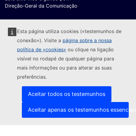
Direção-Geral da Comunicação
Esta página utiliza cookies («testemunhos de
conexão»). Visite a
página sobre a nossa
política de «cookies»
ou clique na ligação
Seguir a Comissão Europeia
visível no rodapé de qualquer página para
mais informações ou para alterar as suas
(Ligação externa)
Contacte-nos
preferências.
(Ligação exte
Comunicar uma vulnerabilidade informática
(Ligação externa)
Línguas dos nossos websites
(Ligação externa)
Cookies
Aceitar todos os testemunhos
(Ligação externa)
Política de privacidade
(Ligação externa)
Advertência jurídica
Aceitar apenas os testemunhos essenciai
Acessibilidade