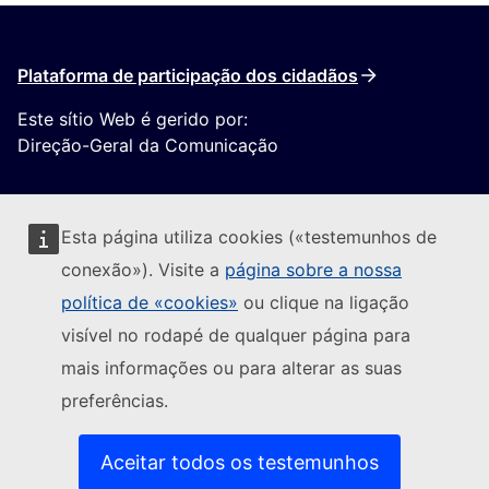
Plataforma de participação dos cidadãos
Este sítio Web é gerido por:
Direção-Geral da Comunicação
Esta página utiliza cookies («testemunhos de
conexão»). Visite a
página sobre a nossa
política de «cookies»
ou clique na ligação
Seguir a Comissão Europeia
visível no rodapé de qualquer página para
mais informações ou para alterar as suas
(Ligação externa)
Contacte-nos
preferências.
(Ligação exte
Comunicar uma vulnerabilidade informática
(Ligação externa)
Línguas dos nossos websites
(Ligação externa)
Cookies
Aceitar todos os testemunhos
(Ligação externa)
Política de privacidade