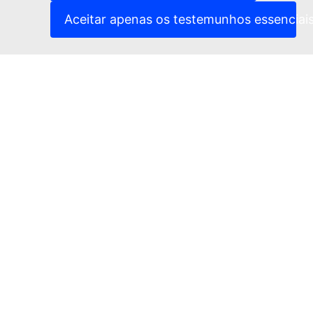
(Ligação externa)
Advertência jurídica
Aceitar apenas os testemunhos essenciai
Acessibilidade