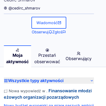
@cedirc_shmarov
Wiadomość
Obserwuj
Zgłoś
Moja
Przestań
Obserwujący
aktywność
obserwować
Wszystkie typy aktywności
Finansowanie młodzi
Nowa wypowiedź w
.
eżowych organizacji pozarządowych
Nowy budżet europejski na miarę naszych ambicji