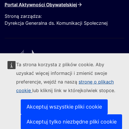
Portal Aktywności Obywatelskiej
Stroną zarządza:
Dyrekcja Generalna ds. Komunikacji Społecznej
Ta strona korzysta z plików cookie. Aby
Obserwuj Komisję Europejską
uzyskać więcej informacji i zmienić swoje
preferencje, wejdź na naszą
stronę o plikach
(Link zewnętrzny)
Kontakt
cookie
lub kliknij link w którejkolwiek stopce.
(Link ze
Zgłoś lukę w zabezpieczeniach informatycznych
(Link zewn
Nasze strony w różnych wersjach językowych
(Link zewnętrzny)
Pliki cookie
Akceptuj wszystkie pliki cookie
(Link zewnętrzny)
Polityka prywatności
(Link zewnętrzny)
Zastrzeżenia prawne
Akceptuj tylko niezbędne pliki cookie
Dostępność treści