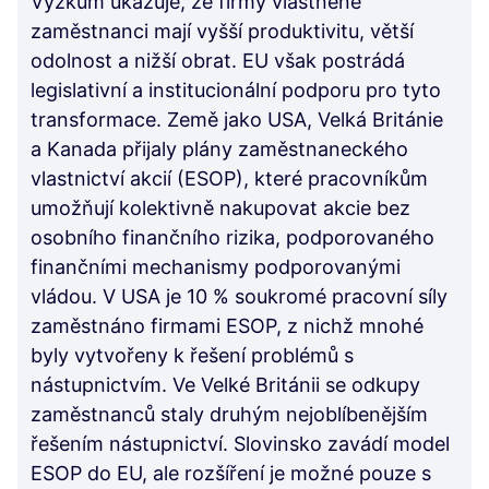
Výzkum ukazuje, že firmy vlastněné
zaměstnanci mají vyšší produktivitu, větší
odolnost a nižší obrat. EU však postrádá
legislativní a institucionální podporu pro tyto
transformace. Země jako USA, Velká Británie
a Kanada přijaly plány zaměstnaneckého
vlastnictví akcií (ESOP), které pracovníkům
umožňují kolektivně nakupovat akcie bez
osobního finančního rizika, podporovaného
finančními mechanismy podporovanými
vládou. V USA je 10 % soukromé pracovní síly
zaměstnáno firmami ESOP, z nichž mnohé
byly vytvořeny k řešení problémů s
nástupnictvím. Ve Velké Británii se odkupy
zaměstnanců staly druhým nejoblíbenějším
řešením nástupnictví. Slovinsko zavádí model
ESOP do EU, ale rozšíření je možné pouze s