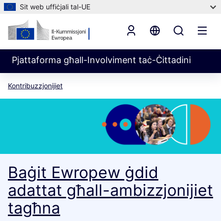
Sit web uffiċjali tal-UE
Pjattaforma għall-Involviment taċ-Ċittadini
Kontribuzzjonijiet
Baġit Ewropew ġdid
adattat għall-ambizzjonijiet
tagħna