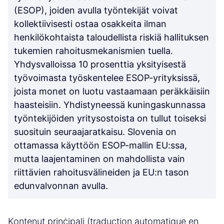
(ESOP), joiden avulla työntekijät voivat
kollektiivisesti ostaa osakkeita ilman
henkilökohtaista taloudellista riskiä hallituksen
tukemien rahoitusmekanismien tuella.
Yhdysvalloissa 10 prosenttia yksityisestä
työvoimasta työskentelee ESOP-yrityksissä,
joista monet on luotu vastaamaan peräkkäisiin
haasteisiin. Yhdistyneessä kuningaskunnassa
työntekijöiden yritysostoista on tullut toiseksi
suosituin seuraajaratkaisu. Slovenia on
ottamassa käyttöön ESOP-mallin EU:ssa,
mutta laajentaminen on mahdollista vain
riittävien rahoitusvälineiden ja EU:n tason
edunvalvonnan avulla.
Kontenut prinċipali (traduction automatique en