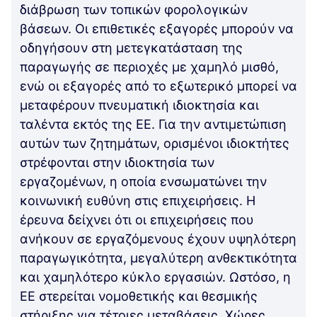
διάβρωση των τοπικών φορολογικών
βάσεων. Οι επιθετικές εξαγορές μπορούν να
οδηγήσουν στη μετεγκατάσταση της
παραγωγής σε περιοχές με χαμηλό μισθό,
ενώ οι εξαγορές από το εξωτερικό μπορεί να
μεταφέρουν πνευματική ιδιοκτησία και
ταλέντα εκτός της ΕΕ. Για την αντιμετώπιση
αυτών των ζητημάτων, ορισμένοι ιδιοκτήτες
στρέφονται στην ιδιοκτησία των
εργαζομένων, η οποία ενσωματώνει την
κοινωνική ευθύνη στις επιχειρήσεις. Η
έρευνα δείχνει ότι οι επιχειρήσεις που
ανήκουν σε εργαζόμενους έχουν υψηλότερη
παραγωγικότητα, μεγαλύτερη ανθεκτικότητα
και χαμηλότερο κύκλο εργασιών. Ωστόσο, η
ΕΕ στερείται νομοθετικής και θεσμικής
στήριξης για τέτοιες μεταβάσεις. Χώρες