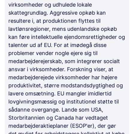
virksomheder og udhulede lokale
skattegrundlag. Aggressive opkøb kan
resultere i, at produktionen flyttes til
lavtlønsregioner, mens udenlandske opkøb
kan føre intellektuelle ejendomsrettigheder og
talenter ud af EU. For at imødegå disse
problemer vender nogle ejere sig til
medarbejderejerskab, som integrerer socialt
ansvar i virksomheder. Forskning viser, at
medarbejderejede virksomheder har højere
produktivitet, større modstandsdygtighed og
lavere omsætning. EU mangler imidlertid
lovgivningsmæssig og institutionel støtte til
sådanne overgange. Lande som USA,
Storbritannien og Canada har vedtaget
medarbejderaktieplaner (ESOP'er), der gør
det muligt for arbejdstagere kollektivt at købe