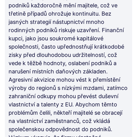
podniků každoročně mění majitele, což ve
třetině případů ohrožuje kontinuitu. Bez
jasných strategií nástupnictví mnoho
rodinných podniků riskuje uzavření. Finanční
kupci, jako jsou soukromé kapitálové
společnosti, často upřednostňují krátkodobé
zisky před dlouhodobou udržitelností, což
vede k těžbě hodnoty, oslabení podniků a
narušení místních daňových základen.
Agresivní akvizice mohou vést k přemístění
výroby do regionů s nízkými mzdami, zatímco
zahraniční odkupy mohou převést duševní
vlastnictví a talenty z EU. Abychom těmto
problémům čelili, někteří majitelé se obracejí
na vlastnictví zaměstnanců, což vkládá
společenskou odpovědnost do podniků.