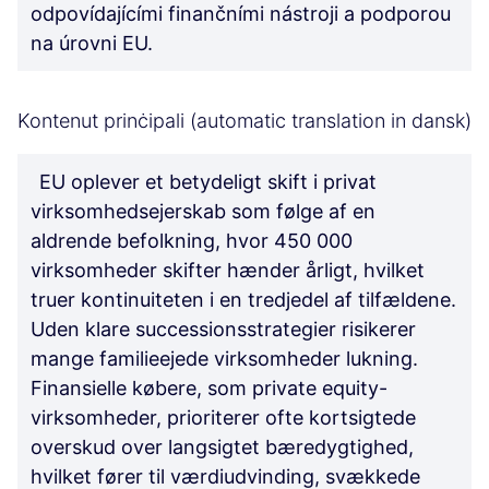
odpovídajícími finančními nástroji a podporou
na úrovni EU.
Kontenut prinċipali (automatic translation in dansk)
EU oplever et betydeligt skift i privat
virksomhedsejerskab som følge af en
aldrende befolkning, hvor 450 000
virksomheder skifter hænder årligt, hvilket
truer kontinuiteten i en tredjedel af tilfældene.
Uden klare successionsstrategier risikerer
mange familieejede virksomheder lukning.
Finansielle købere, som private equity-
virksomheder, prioriterer ofte kortsigtede
overskud over langsigtet bæredygtighed,
hvilket fører til værdiudvinding, svækkede