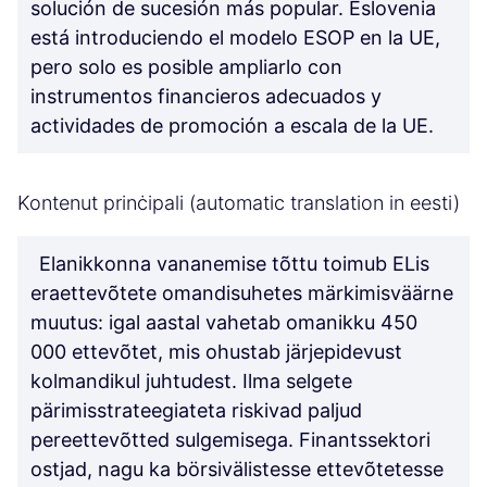
solución de sucesión más popular. Eslovenia
está introduciendo el modelo ESOP en la UE,
pero solo es posible ampliarlo con
instrumentos financieros adecuados y
actividades de promoción a escala de la UE.
Kontenut prinċipali (automatic translation in eesti)
Elanikkonna vananemise tõttu toimub ELis
eraettevõtete omandisuhetes märkimisväärne
muutus: igal aastal vahetab omanikku 450
000 ettevõtet, mis ohustab järjepidevust
kolmandikul juhtudest. Ilma selgete
pärimisstrateegiateta riskivad paljud
pereettevõtted sulgemisega. Finantssektori
ostjad, nagu ka börsivälistesse ettevõtetesse