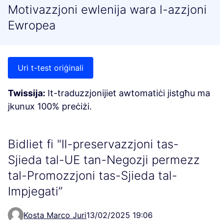
Motivazzjoni ewlenija wara l-azzjoni
Ewropea
Uri t-test oriġinali
Twissija:
It-traduzzjonijiet awtomatiċi jistgħu ma
jkunux 100% preċiżi.
Bidliet fi "Il-preservazzjoni tas-
Sjieda tal-UE tan-Negozji permezz
tal-Promozzjoni tas-Sjieda tal-
Impjegati”
Kosta Marco Juri
13/02/2025 19:06