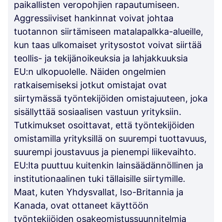
paikallisten veropohjien rapautumiseen.
Aggressiiviset hankinnat voivat johtaa
tuotannon siirtämiseen matalapalkka-alueille,
kun taas ulkomaiset yritysostot voivat siirtää
teollis- ja tekijänoikeuksia ja lahjakkuuksia
EU:n ulkopuolelle. Näiden ongelmien
ratkaisemiseksi jotkut omistajat ovat
siirtymässä työntekijöiden omistajuuteen, joka
sisällyttää sosiaalisen vastuun yrityksiin.
Tutkimukset osoittavat, että työntekijöiden
omistamilla yrityksillä on suurempi tuottavuus,
suurempi joustavuus ja pienempi liikevaihto.
EU:lta puuttuu kuitenkin lainsäädännöllinen ja
institutionaalinen tuki tällaisille siirtymille.
Maat, kuten Yhdysvallat, Iso-Britannia ja
Kanada, ovat ottaneet käyttöön
työntekijöiden osakeomistussuunnitelmia