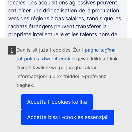
locales. Les acquisitions agressives peuvent
entraîner une délocalisation de la production
vers des régions à bas salaires, tandis que les
rachats étrangers peuvent transférer la
propriété intellectuelle et les talents hors de
l'UE. Pour contrer ces problèmes, certains
Dan is-sit juża l-cookies. Żur
il-paġna tagħna
propriétaires se tournent vers l'actionnariat
salarié, qui intègre la responsabilité sociale
tal-politika dwar il-cookies
jew ikklikkja l-link
dans les entreprises. La recherche montre
f’qiegħ kwalunkwe paġna għal aktar
que les entreprises appartenant à leurs
informazzjoni u biex tbiddel il-preferenzi
employés ont une productivité plus élevée,
tiegħek.
une plus grande résilience et un chiffre
d'affaires plus faible. Toutefois, l’UE manque
Aċċetta l-cookies kollha
de soutien législatif et institutionnel à ces
transitions. Des pays comme les États-Unis, le
Aċċetta biss il-cookies essenzjali
Royaume-Uni et le Canada ont adopté des
plans d'actionnariat salarié (ESOP),