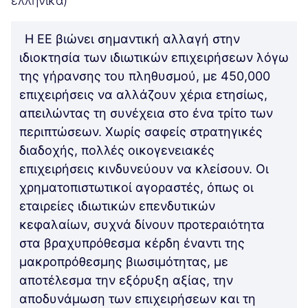
ελληνικά)
Η ΕΕ βιώνει σημαντική αλλαγή στην
ιδιοκτησία των ιδιωτικών επιχειρήσεων λόγω
της γήρανσης του πληθυσμού, με 450,000
επιχειρήσεις να αλλάζουν χέρια ετησίως,
απειλώντας τη συνέχεια στο ένα τρίτο των
περιπτώσεων. Χωρίς σαφείς στρατηγικές
διαδοχής, πολλές οικογενειακές
επιχειρήσεις κινδυνεύουν να κλείσουν. Οι
χρηματοπιστωτικοί αγοραστές, όπως οι
εταιρείες ιδιωτικών επενδυτικών
κεφαλαίων, συχνά δίνουν προτεραιότητα
στα βραχυπρόθεσμα κέρδη έναντι της
μακροπρόθεσμης βιωσιμότητας, με
αποτέλεσμα την εξόρυξη αξίας, την
αποδυνάμωση των επιχειρήσεων και τη