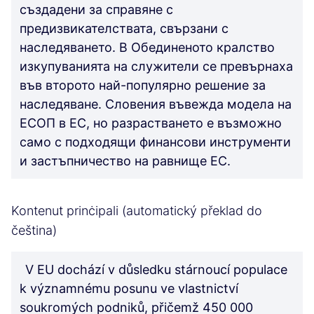
създадени за справяне с
предизвикателствата, свързани с
наследяването. В Обединеното кралство
изкупуванията на служители се превърнаха
във второто най-популярно решение за
наследяване. Словения въвежда модела на
ЕСОП в ЕС, но разрастването е възможно
само с подходящи финансови инструменти
и застъпничество на равнище ЕС.
Kontenut prinċipali (automatický překlad do
čeština)
V EU dochází v důsledku stárnoucí populace
k významnému posunu ve vlastnictví
soukromých podniků, přičemž 450 000