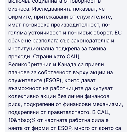
включва социалната отговорност в
бизнеса. Изследванията показват, че
фирмите, притежавани от служителите,
имат по-висока производителност, по-
голяма устойчивост и по-нисък оборот. ЕС
обаче не разполага със законодателна и
институционална подкрепа за такива
преходи. Страни като САЩ,
Великобритания и Канада са приели
планове за собственост върху акции на
служителите (ESOP), които дават
възможност на работниците да купуват
колективно акции без личен финансов
риск, подкрепени от финансови механизми,
подкрепяни от правителството. В САЩ
10&nbsp;% от частната работна сила е
наета от фирми от ESOP, много от които са