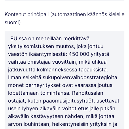
Kontenut prinċipali (automaattinen käännös kielelle
suomi)
EU:ssa on meneillään merkittävä
yksityisomistuksen muutos, joka johtuu
väestön ikääntymisestä: 450 000 yritystä
vaihtaa omistajaa vuosittain, mikä uhkaa
jatkuvuutta kolmanneksessa tapauksista.
Ilman selkeitä sukupolvenvaihdosstrategioita
monet perheyritykset ovat vaarassa joutua
lopettamaan toimintansa. Rahoitusalan
ostajat, kuten pääomasijoitusyhtiöt, asettavat
usein lyhyen aikavälin voitot etusijalle pitkän
aikavälin kestävyyteen nähden, mikä johtaa
arvon louhintaan, heikentyneisiin yrityksiin ja