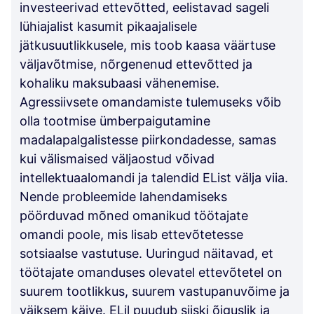
investeerivad ettevõtted, eelistavad sageli
lühiajalist kasumit pikaajalisele
jätkusuutlikkusele, mis toob kaasa väärtuse
väljavõtmise, nõrgenenud ettevõtted ja
kohaliku maksubaasi vähenemise.
Agressiivsete omandamiste tulemuseks võib
olla tootmise ümberpaigutamine
madalapalgalistesse piirkondadesse, samas
kui välismaised väljaostud võivad
intellektuaalomandi ja talendid EList välja viia.
Nende probleemide lahendamiseks
pöörduvad mõned omanikud töötajate
omandi poole, mis lisab ettevõtetesse
sotsiaalse vastutuse. Uuringud näitavad, et
töötajate omanduses olevatel ettevõtetel on
suurem tootlikkus, suurem vastupanuvõime ja
väiksem käive. ELil puudub siiski õiguslik ja