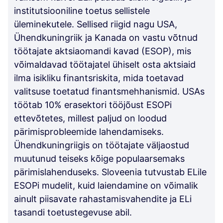
institutsiooniline toetus sellistele
üleminekutele. Sellised riigid nagu USA,
Ühendkuningriik ja Kanada on vastu võtnud
töötajate aktsiaomandi kavad (ESOP), mis
võimaldavad töötajatel ühiselt osta aktsiaid
ilma isikliku finantsriskita, mida toetavad
valitsuse toetatud finantsmehhanismid. USAs
töötab 10% erasektori tööjõust ESOPi
ettevõtetes, millest paljud on loodud
pärimisprobleemide lahendamiseks.
Ühendkuningriigis on töötajate väljaostud
muutunud teiseks kõige populaarsemaks
pärimislahenduseks. Sloveenia tutvustab ELile
ESOPi mudelit, kuid laiendamine on võimalik
ainult piisavate rahastamisvahendite ja ELi
tasandi toetustegevuse abil.