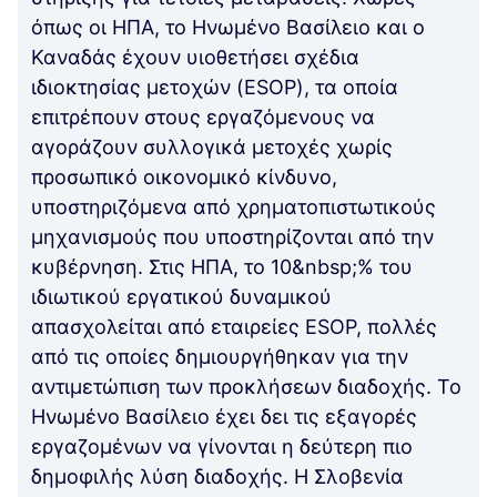
όπως οι ΗΠΑ, το Ηνωμένο Βασίλειο και ο
Καναδάς έχουν υιοθετήσει σχέδια
ιδιοκτησίας μετοχών (ESOP), τα οποία
επιτρέπουν στους εργαζόμενους να
αγοράζουν συλλογικά μετοχές χωρίς
προσωπικό οικονομικό κίνδυνο,
υποστηριζόμενα από χρηματοπιστωτικούς
μηχανισμούς που υποστηρίζονται από την
κυβέρνηση. Στις ΗΠΑ, το 10&nbsp;% του
ιδιωτικού εργατικού δυναμικού
απασχολείται από εταιρείες ESOP, πολλές
από τις οποίες δημιουργήθηκαν για την
αντιμετώπιση των προκλήσεων διαδοχής. Το
Ηνωμένο Βασίλειο έχει δει τις εξαγορές
εργαζομένων να γίνονται η δεύτερη πιο
δημοφιλής λύση διαδοχής. Η Σλοβενία