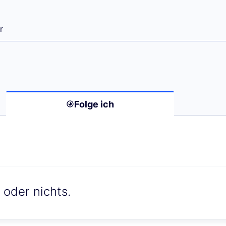
 Ratoń)
r
Folge ich
oder nichts.