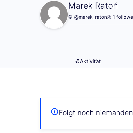
Folge ich (Marek
Marek Ratoń
@marek_raton
1 followe
Aktivität
Folgt noch niemanden 