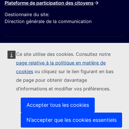
Plateforme de participation des citoyens
Gestionnaire du site:
Direction générale de la communication
Ce site utilise des cookies. Consultez notre
page relative à la politique en matière de
Suivre la Commission européenne
cookies
ou cliquez sur le lien figurant en bas
de page pour obtenir davantage
(Lien externe)
Nous contacter
d’informations et modifier vos préférences.
(Lien externe)
Signaler une vulnérabilité informatique
(Lien externe)
Les langues sur nos sites web
(Lien externe)
Cookies
Accepter tous les cookies
(Lien externe)
Protection de la vie privée
(Lien externe)
Avis juridique
N’accepter que les cookies essentiels
Accessibilité