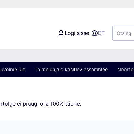
Logi sisse
ET
nuvõime üle
Tolmeldajaid käsitlev assamblee
Noortep
tõlge ei pruugi olla 100% täpne.