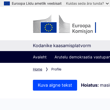
Euroopa Liidu ametlik veebisait
Kuidas seda ära tunda?
Kodanike kaasamisplatvorm
Avaleht
Arutelu demokraatia vastupa
Home
Profile
Kuva algne tekst
Hoiatus:
masin