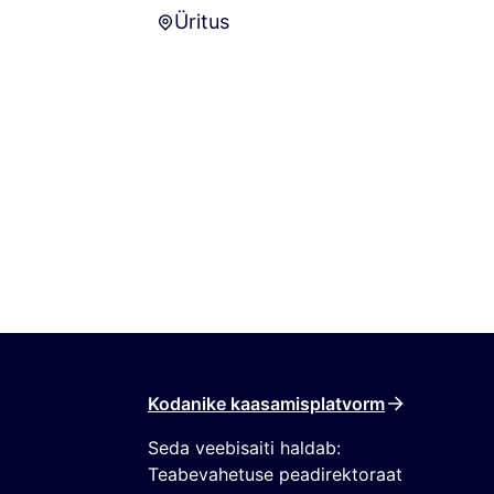
Üritus
Üritus
Kodanike kaasamisplatvorm
Seda veebisaiti haldab:
Teabevahetuse peadirektoraat