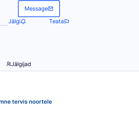
Message
Jälgi
Teata
Jälgijad
imne tervis noortele