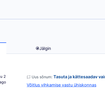
Lucău)
Jälgin
u 2
Tasuta ja kättesaadav va
Uus sõnum:
 ago
Võitlus vihkamise vastu ühiskonnas