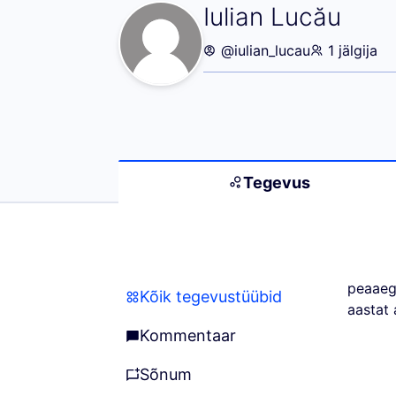
Tegevus (Iulian 
Iulian Lucău
@iulian_lucau
1 jälgija
Tegevus
peaaeg
Kõik tegevustüübid
Kõik tegevustüübid
aastat
Kommentaar
Kommentaar
sõnum
sõnum