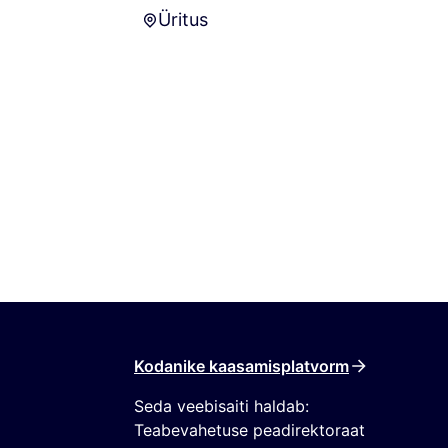
Üritus
Üritus
Kodanike kaasamisplatvorm
Seda veebisaiti haldab:
Teabevahetuse peadirektoraat