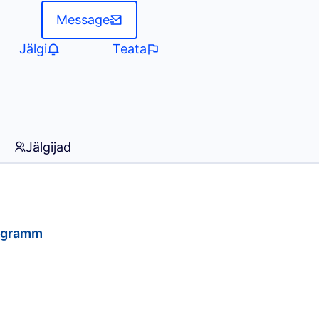
Message
Jälgi
Teata
Jälgijad
rogramm