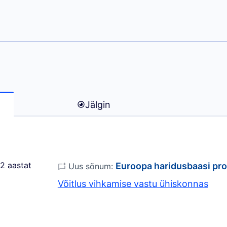
uñez)
Jälgin
2 aastat
Euroopa haridusbaasi p
Uus sõnum:
Võitlus vihkamise vastu ühiskonnas