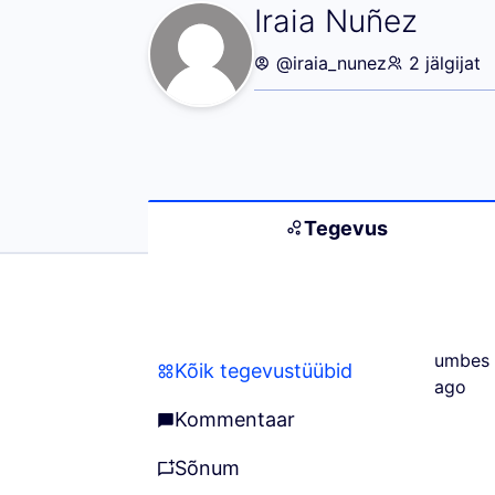
Tegevus (Iraia N
Iraia Nuñez
@iraia_nunez
2 jälgijat
Tegevus
umbes 
Kõik tegevustüübid
Kõik tegevustüübid
ago
Kommentaar
Kommentaar
sõnum
sõnum