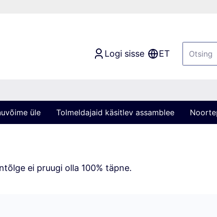
Logi sisse
ET
nuvõime üle
Tolmeldajaid käsitlev assamblee
Noortep
tõlge ei pruugi olla 100% täpne.