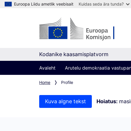
Euroopa Liidu ametlik veebisait
Kuidas seda ära tunda?
Kodanike kaasamisplatvorm
Avaleht
Arutelu demokraatia vastupa
Home
Profile
Kuva algne tekst
Hoiatus:
masin