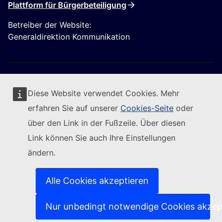
Plattform für Bürgerbeteiligung
Betreiber der Website:
Generaldirektion Kommunikation
Diese Website verwendet Cookies. Mehr
erfahren Sie auf unserer
Cookies-Seite
oder
Folgen Sie der Europäischen Kommission
über den Link in der Fußzeile. Über diesen
Link können Sie auch Ihre Einstellungen
(Externer Link)
Kontakt
ändern.
(Externer Link)
IT-Sicherheitslücke melden
(Externer Link)
Sprachen auf unseren Websites
(Externer Link)
Cookies
Alle Cookies akzeptieren
(Externer Link)
Schutz der Privatsphäre
(Externer Link)
Rechtlicher Hinweis
Nur unbedingt notwendige Cookies akzep
Zugänglichkeit