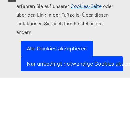
erfahren Sie auf unserer
Cookies-Seite
oder
Folgen Sie der Europäischen Kommission
über den Link in der Fußzeile. Über diesen
Link können Sie auch Ihre Einstellungen
(Externer Link)
Kontakt
ändern.
(Externer Link)
IT-Sicherheitslücke melden
(Externer Link)
Sprachen auf unseren Websites
(Externer Link)
Cookies
Alle Cookies akzeptieren
(Externer Link)
Schutz der Privatsphäre
(Externer Link)
Rechtlicher Hinweis
Nur unbedingt notwendige Cookies akzep
Zugänglichkeit