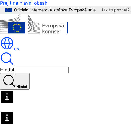
Přejít na hlavní obsah
Oficiální internetová stránka Evropské unie
Jak to poznat?
cs
Hledat
Hledat