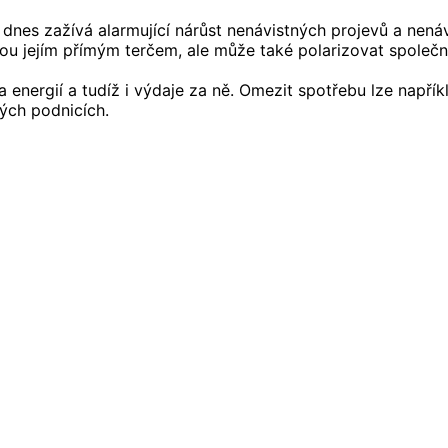
 dnes zažívá alarmující nárůst nenávistných projevů a nen
jsou jejím přímým terčem, ale může také polarizovat společn
 energií a tudíž i výdaje za ně. Omezit spotřebu lze např
kých podnicích.