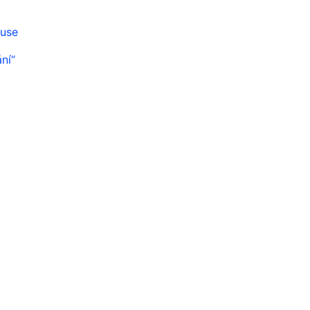
kuse
ní“