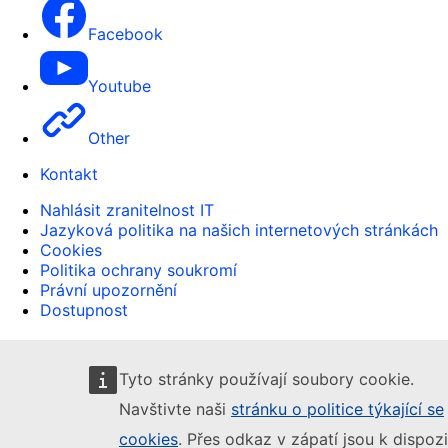
Facebook
Youtube
Other
Kontakt
Nahlásit zranitelnost IT
Jazyková politika na našich internetových stránkách
Cookies
Politika ochrany soukromí
Právní upozornění
Dostupnost
Tyto stránky používají soubory cookie.
Navštivte naši
stránku o politice týkající se
cookies
. Přes odkaz v zápatí jsou k dispozi