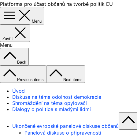
Platforma pro účast občanů na tvorbě politik EU
Menu
Zavřít
Menu
Back
Previous items
Next items
Úvod
Diskuse na téma odolnost demokracie
Shromáždění na téma opylovači
Dialogy o politice s mladými lidmi
Ukončené evropské panelové diskuse občanů
Panelová diskuse o připravenosti