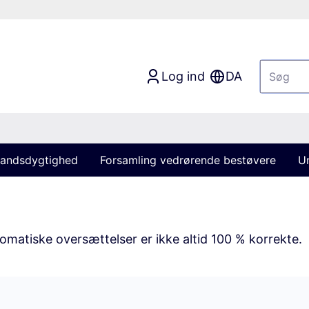
Log ind
DA
andsdygtighed
Forsamling vedrørende bestøvere
U
matiske oversættelser er ikke altid 100 % korrekte.