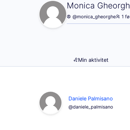
Følgere (Monica
Monica Gheorg
@monica_gheorghe
1 fø
Min aktivitet
Daniele Palmisano
@daniele_palmisano