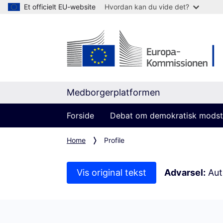
Et officielt EU-website
Hvordan kan du vide det?
Medborgerplatformen
Forside
Debat om demokratisk modst
Home
Profile
Vis original tekst
Advarsel:
Auto