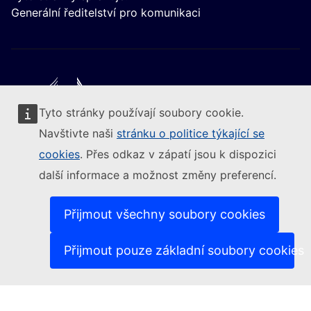
Generální ředitelství pro komunikaci
Tyto stránky používají soubory cookie.
Следвайте Европейската комисия
Navštivte naši
stránku o politice týkající se
cookies
. Přes odkaz v zápatí jsou k dispozici
(Externí odkaz)
Kontakt
další informace a možnost změny preferencí.
(Externí odkaz)
Nahlásit zranitelnost IT
(Ext
Jazyková politika na našich internetových stránkách
(Externí odkaz)
Cookies
Přijmout všechny soubory cookies
(Externí odkaz)
Politika ochrany soukromí
(Externí odkaz)
Právní upozornění
Přijmout pouze základní soubory cookies
Dostupnost