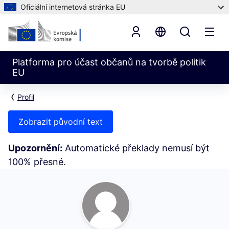
Oficiální internetová stránka EU
Platforma pro účast občanů na tvorbě politik
EU
Profil
Zobrazit původní text
Upozornění:
Automatické překlady nemusí být
100% přesné.