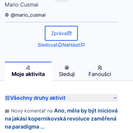
Moje aktivita (Mario Cusmai)
Mario Cusmai
@mario_cusmai
Zpráva
Sledovat
Nahlásit
Moje aktivita
Sleduji
Fanoušci
Všechny druhy aktivit
Ano, měla by být iniciová
Nový komentář na
na jakási kopernikovská revoluce zaměřená
na paradigma …