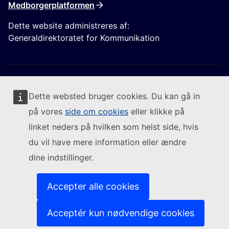
Medborgerplatformen
Dette website administreres af:
Generaldirektoratet for Kommunikation
Dette websted bruger cookies. Du kan gå in
på vores
side om cookies
eller klikke på
Følg Europa-Kommissionen
linket neders på hvilken som helst side, hvis
du vil have mere information eller ændre
(Eksternt link)
Kontakt os
dine indstillinger.
(Eksternt link)
Indberet en IT-sårbarhed
(Eksternt link)
Sprog på vores websites
(Eksternt link)
Cookies
Accepter alle cookies
(Eksternt link)
Databeskyttelsespolitik
(Eksternt link)
Juridisk meddelelse
Acceptér kun nødvendige cookies
Tilgængelighed