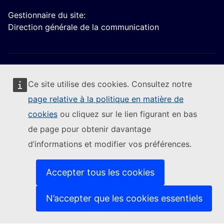
Gestionnaire du site:
Direction générale de la communication
Ce site utilise des cookies. Consultez notre
page relative à la politique en matière de
Suivre la Commission européenne
cookies
ou cliquez sur le lien figurant en bas
de page pour obtenir davantage
(Lien externe)
Nous contacter
d’informations et modifier vos préférences.
(Lien externe)
Signaler une vulnérabilité informatique
(Lien externe)
Les langues sur nos sites web
(Lien externe)
Cookies
Accepter tous les cookies
(Lien externe)
Protection de la vie privée
(Lien externe)
Avis juridique
N’accepter que les cookies essentiels
Accessibilité