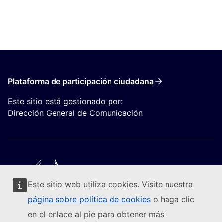
Plataforma de participación ciudadana
Este sitio está gestionado por:
Dirección General de Comunicación
Este sitio web utiliza cookies. Visite nuestra
Seguir a la Comisión Europea
página sobre política de cookies
o haga clic
en el enlace al pie para obtener más
(Enlace externo)
Contacto