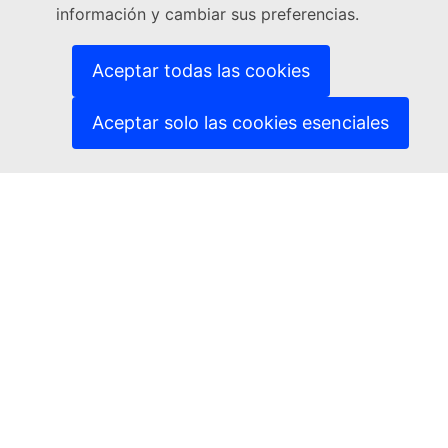
información y cambiar sus preferencias.
(Enlace externo)
Notificar una vulnerabilidad informática
(Enlace externo)
Idiomas en nuestros sitios web
(Enlace externo)
Cookies
Aceptar todas las cookies
(Enlace externo)
Política de privacidad
(Enlace externo)
Aviso jurídico
Aceptar solo las cookies esenciales
Accesibilidad