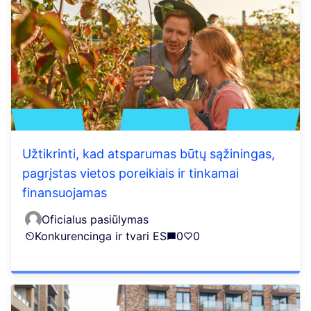
Užtikrinti, kad atsparumas būtų sąžiningas,
pagrįstas vietos poreikiais ir tinkamai
finansuojamas
Oficialus pasiūlymas
Konkurencinga ir tvari ES
0
0