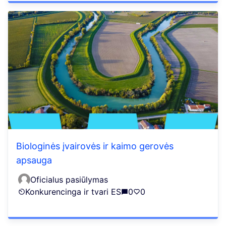
Biologinės įvairovės ir kaimo gerovės
apsauga
Oficialus pasiūlymas
Konkurencinga ir tvari ES
0
0