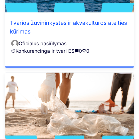
Tvarios žuvininkystės ir akvakultūros ateities
kūrimas
Oficialus pasiūlymas
Konkurencinga ir tvari ES
0
0