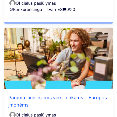
Oficialus pasiūlymas
Konkurencinga ir tvari ES
0
0
Parama jauniesiems verslininkams ir Europos
įmonėms
Oficialus pasiūlymas