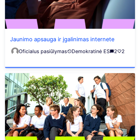
Jaunimo apsauga ir įgalinimas internete
Oficialus pasiūlymas
Demokratinė ES
2
2