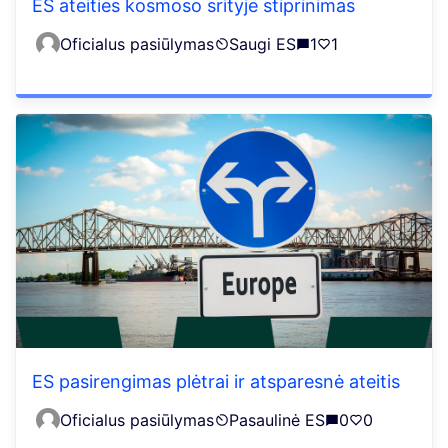
ES ateities kosmoso srityje stiprinimas
Oficialus pasiūlymas
Saugi ES
1
1
ES pasirengimas plėtrai ir atsparesnė ateitis
Oficialus pasiūlymas
Pasaulinė ES
0
0