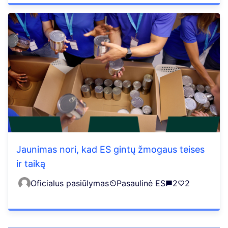
Jaunimas nori, kad ES gintų žmogaus teises
ir taiką
Oficialus pasiūlymas
Pasaulinė ES
2
2