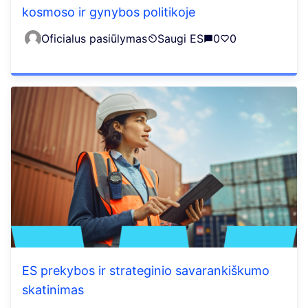
kosmoso ir gynybos politikoje
Oficialus pasiūlymas
Saugi ES
0
0
ES prekybos ir strateginio savarankiškumo
skatinimas