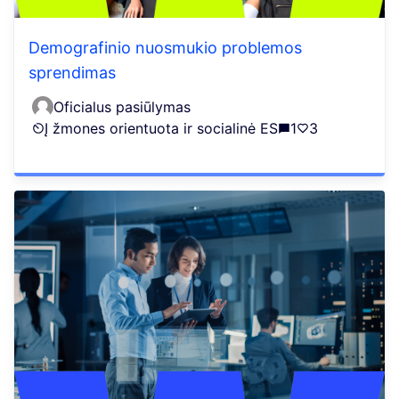
Demografinio nuosmukio problemos
sprendimas
Oficialus pasiūlymas
Į žmones orientuota ir socialinė ES
1
3