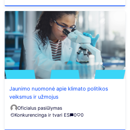
Jaunimo nuomonė apie klimato politikos
veiksmus ir užmojus
Oficialus pasiūlymas
Konkurencinga ir tvari ES
0
0