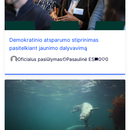
Demokratinio atsparumo stiprinimas
pasitelkiant jaunimo dalyvavimą
Oficialus pasiūlymas
Pasaulinė ES
0
0