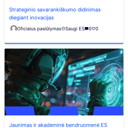
Strateginio savarankiškumo didinimas
diegiant inovacijas
Oficialus pasiūlymas
Saugi ES
0
0
Jaunimas ir akademinė bendruomenė ES