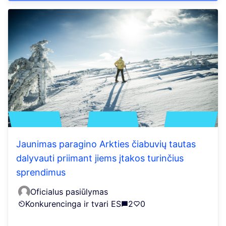
Jaunimas paragino Arkties čiabuvių tautas
dalyvauti priimant jiems įtakos turinčius
sprendimus
Oficialus pasiūlymas
Konkurencinga ir tvari ES
2
0