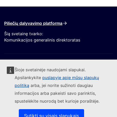
Piliečių dalyvavimo platforma
Šią svetainę tvarko:
Komunikacijos generalinis direktoratas
Šioje svetainėje naudojami slapukai.
Apsilankykite
puslapyje apie mūsų slapukų
Sekite Europos Komisijos naujienas
politiką
arba, jei norite sužinoti daugiau
informacijos arba pakeisti savo parinktis,
(Išorės nuoroda)
Susisiekite su mumis
spustelėkite nuorodą bet kurioje poraštėje.
(Išorės nuoroda)
Pranešti apie IT pažeidžiamumą
(Išorės nuoroda)
Kalbos mūsų interneto svetainėse
(Išorės nuoroda)
Slapukai
Sutikti su visais slapukais