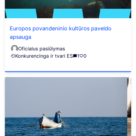
Europos povandeninio kultūros paveldo
apsauga
Oficialus pasiūlymas
Konkurencinga ir tvari ES
1
0