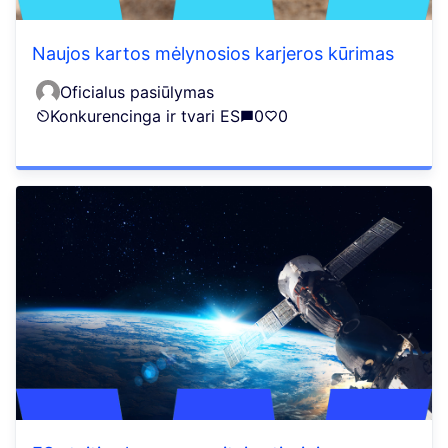
Naujos kartos mėlynosios karjeros kūrimas
Oficialus pasiūlymas
Konkurencinga ir tvari ES
0
0