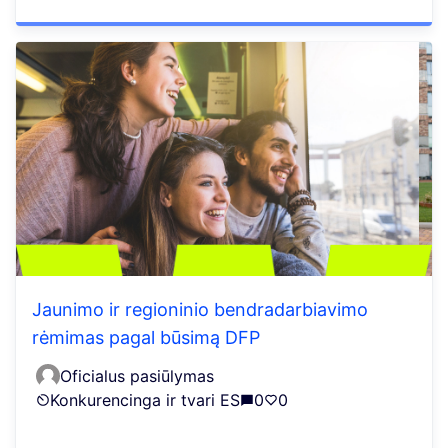
Jaunimo ir regioninio bendradarbiavimo
rėmimas pagal būsimą DFP
Oficialus pasiūlymas
Konkurencinga ir tvari ES
0
0