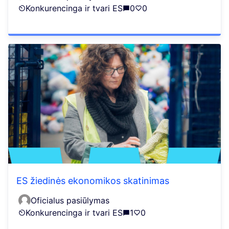
Konkurencinga ir tvari ES
0
0
ES žiedinės ekonomikos skatinimas
Oficialus pasiūlymas
Konkurencinga ir tvari ES
1
0