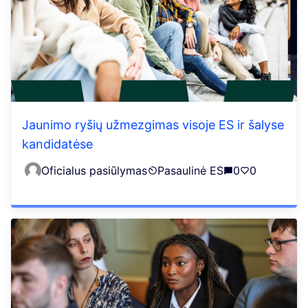
Jaunimo ryšių užmezgimas visoje ES ir šalyse
kandidatėse
Oficialus pasiūlymas
Pasaulinė ES
0
0