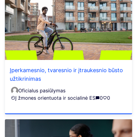
Įperkamesnio, tvaresnio ir įtraukesnio būsto
užtikrinimas
Oficialus pasiūlymas
Į žmones orientuota ir socialinė ES
0
0