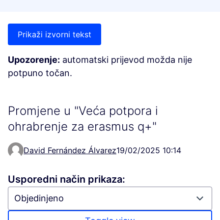
Prikaži izvorni tekst
Upozorenje:
automatski prijevod možda nije
potpuno točan.
Promjene u "Veća potpora i
ohrabrenje za erasmus q+"
David Fernández Álvarez
19/02/2025 10:14
Usporedni način prikaza: