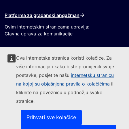
Platforma za građanski angažman
Ovim internetskim stranicama upravlja:
Glavna uprava za komunikacije
Ova internetska stranica koristi kolačiće. Za
više informacija i kako biste promijenili svoje
postavke, posjetite našu
internetsku stranicu
Pratite Europsku komisiju
na kojoj su objašnjena pravila o kolačićima
ili
kliknite na poveznicu u podnožju svake
(Vanjska poveznica)
Kontakt
stranice.
(Vanjska poveznica)
Prijavite ranjivost IT-a
(Vanjska povezni
Jezici na našim internetskim stranicama
(Vanjska poveznica)
Kolačići
Prihvati sve kolačiće
(Vanjska poveznica)
Politika zaštite privatnosti