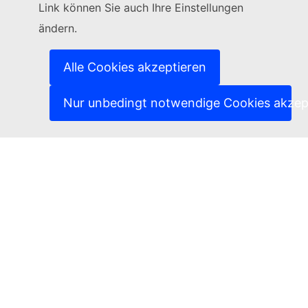
Link können Sie auch Ihre Einstellungen
(Externer Link)
Kontakt
ändern.
(Externer Link)
IT-Sicherheitslücke melden
(Externer Link)
Sprachen auf unseren Websites
(Externer Link)
Cookies
Alle Cookies akzeptieren
(Externer Link)
Schutz der Privatsphäre
(Externer Link)
Rechtlicher Hinweis
Nur unbedingt notwendige Cookies akzep
Zugänglichkeit