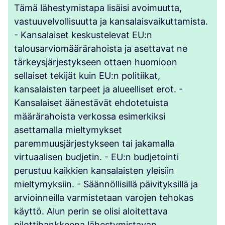
Tämä lähestymistapa lisäisi avoimuutta,
vastuuvelvollisuutta ja kansalaisvaikuttamista.
- Kansalaiset keskustelevat EU:n
talousarviomäärärahoista ja asettavat ne
tärkeysjärjestykseen ottaen huomioon
sellaiset tekijät kuin EU:n politiikat,
kansalaisten tarpeet ja alueelliset erot. -
Kansalaiset äänestävät ehdotetuista
määrärahoista verkossa esimerkiksi
asettamalla mieltymykset
paremmuusjärjestykseen tai jakamalla
virtuaalisen budjetin. - EU:n budjetointi
perustuu kaikkien kansalaisten yleisiin
mieltymyksiin. - Säännöllisillä päivityksillä ja
arvioinneilla varmistetaan varojen tehokas
käyttö. Alun perin se olisi aloitettava
pilottihankkeena lähestymistavan