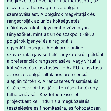
megközelítés növelné az átláthatóságot, az
elszámoltathatóságot és a polgári
szerepvállalást. A polgárok megvitatják és
rangsorolják az uniós költségvetési
előirányzatokat, figyelembe véve olyan
tényezőket, mint az uniós szakpolitikák, a
polgárok igényei és a regionális
egyenlőtlenségek. A polgárok online
szavaznak a javasolt előirányzatokról, például
a preferenciák rangsorolásával vagy virtuális
költségvetés elosztásával. - Az EU felosztása
az összes polgár általános preferenciái
alapján történik. A rendszeres frissítések és
értékelések biztosítják a források hatékony
felhasználását. Kezdetben kísérleti
projektként kell indulnia a megközelítés
tesztelésére és finomítására, és fokozatosan