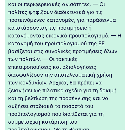
και οι περιφερειακές ανισότητες. — Οι
πολίτες ψηφίζουν διαδικτυακά για τις
προτεινόμενες κατανομές, για παράδειγμα
κατατάσσοντας τις προτιμήσεις ή
κατανέμοντας εικονικό προϋπολογισμό. — Η
κατανομή του προϋπολογισμού της ΕΕ
βασίζεται στις συνολικές προτιμήσεις όλων
των πολιτών. — Οι τακτικές
επικαιροποιήσεις και αξιολογήσεις
διασφαλίζουν την αποτελεσματική χρήση
των κονδυλίων. Αρχικά, θα πρέπει να
ξεκινήσει ως πιλοτικό σχέδιο για τη δοκιμή
και τη βελτίωση της προσέγγισης και να
αυξήσει σταδιακά το ποσοστό του
προϋπολογισμού που διατίθεται για τη
συμμετοχική κατάρτιση του
προϋπολογισμού. Με τη θέσπιση