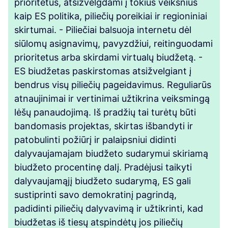
prioritetus, atsižvelgdami į tokius veiksnius
kaip ES politika, piliečių poreikiai ir regioniniai
skirtumai. - Piliečiai balsuoja internetu dėl
siūlomų asignavimų, pavyzdžiui, reitinguodami
prioritetus arba skirdami virtualų biudžetą. -
ES biudžetas paskirstomas atsižvelgiant į
bendrus visų piliečių pageidavimus. Reguliarūs
atnaujinimai ir vertinimai užtikrina veiksmingą
lėšų panaudojimą. Iš pradžių tai turėtų būti
bandomasis projektas, skirtas išbandyti ir
patobulinti požiūrį ir palaipsniui didinti
dalyvaujamajam biudžeto sudarymui skiriamą
biudžeto procentinę dalį. Pradėjusi taikyti
dalyvaujamąjį biudžeto sudarymą, ES gali
sustiprinti savo demokratinį pagrindą,
padidinti piliečių dalyvavimą ir užtikrinti, kad
biudžetas iš tiesų atspindėtų jos piliečių