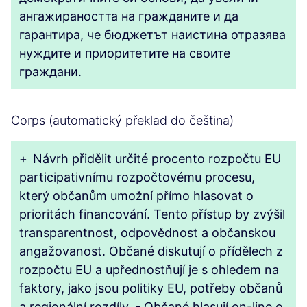
ангажираността на гражданите и да
гарантира, че бюджетът наистина отразява
нуждите и приоритетите на своите
граждани.
Corps (automatický překlad do čeština)
+
Návrh přidělit určité procento rozpočtu EU
participativnímu rozpočtovému procesu,
který občanům umožní přímo hlasovat o
prioritách financování. Tento přístup by zvýšil
transparentnost, odpovědnost a občanskou
angažovanost. Občané diskutují o přídělech z
rozpočtu EU a upřednostňují je s ohledem na
faktory, jako jsou politiky EU, potřeby občanů
a regionální rozdíly. - Občané hlasují on-line o