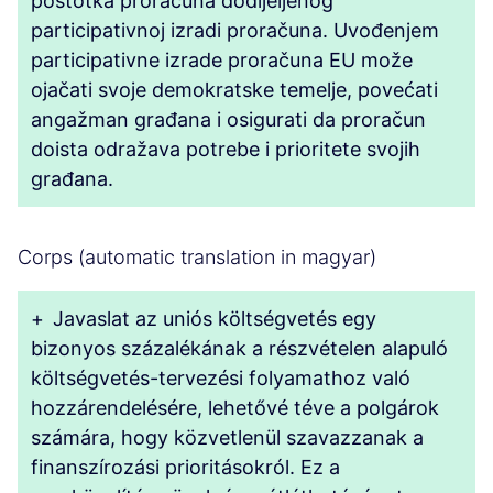
postotka proračuna dodijeljenog
participativnoj izradi proračuna. Uvođenjem
participativne izrade proračuna EU može
ojačati svoje demokratske temelje, povećati
angažman građana i osigurati da proračun
doista odražava potrebe i prioritete svojih
građana.
Corps (automatic translation in magyar)
+
Javaslat az uniós költségvetés egy
bizonyos százalékának a részvételen alapuló
költségvetés-tervezési folyamathoz való
hozzárendelésére, lehetővé téve a polgárok
számára, hogy közvetlenül szavazzanak a
finanszírozási prioritásokról. Ez a