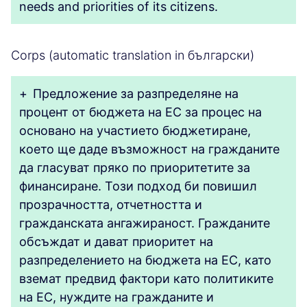
needs and priorities of its citizens.
Corps (automatic translation in български)
+
Предложение за разпределяне на
процент от бюджета на ЕС за процес на
основано на участието бюджетиране,
което ще даде възможност на гражданите
да гласуват пряко по приоритетите за
финансиране. Този подход би повишил
прозрачността, отчетността и
гражданската ангажираност. Гражданите
обсъждат и дават приоритет на
разпределението на бюджета на ЕС, като
вземат предвид фактори като политиките
на ЕС, нуждите на гражданите и