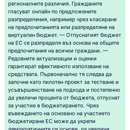
регионалните различия. Гражданите
гласуват онлайн по предложените
разпределения, например чрез класиране
на предпочитанията или разпределяне на
виртуален бюджет. — Отпуснатият бюджет
на ЕС се разпределя въз основа на общите
предпочитания на всички граждани. —
Редовните актуализации и оценки
гарантират ефективното използване на
средствата. Първоначално тя следва да
започне като пилотен проект за тестване и
усъвършенстване на подхода и постепенно
да увеличи процента от бюджета, отпуснат
за участие в бюджетирането. Чрез
въвеждането на основано на участието
бюджетиране ЕС може да укрепи
демократичните си основи, да увеличи