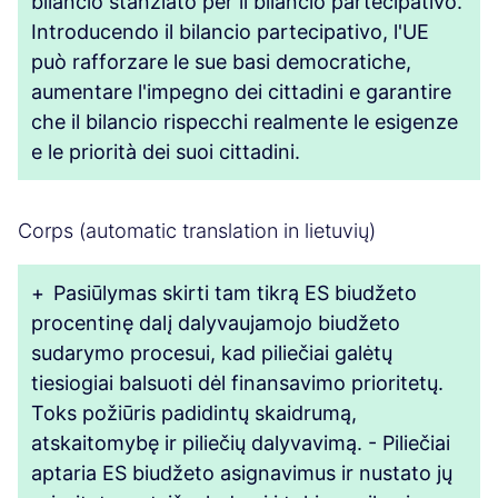
bilancio stanziato per il bilancio partecipativo.
Introducendo il bilancio partecipativo, l'UE
può rafforzare le sue basi democratiche,
aumentare l'impegno dei cittadini e garantire
che il bilancio rispecchi realmente le esigenze
e le priorità dei suoi cittadini.
Corps (automatic translation in lietuvių)
+
Pasiūlymas skirti tam tikrą ES biudžeto
procentinę dalį dalyvaujamojo biudžeto
sudarymo procesui, kad piliečiai galėtų
tiesiogiai balsuoti dėl finansavimo prioritetų.
Toks požiūris padidintų skaidrumą,
atskaitomybę ir piliečių dalyvavimą. - Piliečiai
aptaria ES biudžeto asignavimus ir nustato jų