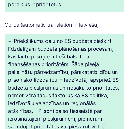
poreikius ir prioritetus.
Corps (automatic translation in latviešu)
+
Priekšlikums daļu no ES budžeta piešķirt
līdzdalīgam budžeta plānošanas procesam,
kas ļautu pilsoņiem tieši balsot par
finansēšanas prioritātēm. Šāda pieeja
palielinātu pārredzamību, pārskatatbildību un
pilsonisko līdzdalību. - Iedzīvotāji apspriež ES
budžeta piešķīrumus un nosaka to prioritātes,
ņemot vērā tādus faktorus kā ES politika,
iedzīvotāju vajadzības un reģionālās
atšķirības. - Pilsoņi balso tiešsaistē par
ierosinātajiem piešķīrumiem, piemēram,
sarindojot prioritātes vai piešķirot virtuālu