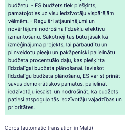
budžetu. - ES budžets tiek piešķirts,
pamatojoties uz visu iedzīvotāju vispārējām
vēlmēm. - Regulāri atjauninājumi un
novērtējumi nodrošina līdzekļu efektīvu
izmantošanu. Sākotnēji tas būtu jāsāk kā
izmēģinājuma projekts, lai pārbaudītu un
pilnveidotu pieeju un pakāpeniski palielinātu
budžeta procentuālo daļu, kas piešķirta
līdzdalīgai budžeta plānošanai. Ieviešot
līdzdalīgu budžeta plānošanu, ES var stiprināt
savus demokrātiskos pamatus, palielināt
iedzīvotāju iesaisti un nodrošināt, ka budžets
patiesi atspoguļo tās iedzīvotāju vajadzības un
prioritātes.
Corps (automatic translation in Malti)