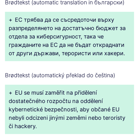
Brødtekst (automatic translation in български)
+
ЕС трябва да се съсредоточи върху
разпределянето на достатъчно бюджет за
отдела за киберсигурност, така че
гражданите на ЕС да не бъдат откраднати
от други държави, терористи или хакери.
Brødtekst (automatický překlad do čeština)
+
EU se musí zaměřit na přidělení
dostatečného rozpočtu na oddělení
kybernetické bezpečnosti, aby občané EU
nebyli odcizeni jinými zeměmi nebo teroristy
či hackery.