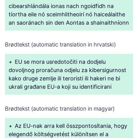
cibearshlándála ionas nach ngoidfidh na
tíortha eile nó sceimhlitheoirí nó haiceálaithe
an saoránach sin den Aontas a shainaithníonn
Brødtekst (automatic translation in hrvatski)
+
EU se mora usredotočiti na dodjelu
dovoljnog proračuna odjelu za kibersigurnost
kako druge zemlje ili teroristi ili hakeri ne bi
ukrali građane EU-a koji su identificirani
Brødtekst (automatic translation in magyar)
+
Az EU-nak arra kell összpontosítania, hogy
elegendő költségvetést különítsen el a