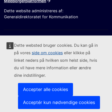
Medborgerplatformen
Dette website administreres af:
Generaldirektoratet for Kommunikation
Dette websted bruger cookies. Du kan gå in
på vores
side om cookies
eller klikke på
Følg Europa-Kommissionen
linket neders på hvilken som helst side, hvis
du vil have mere information eller ændre
(Eksternt link)
Kontakt os
dine indstillinger.
(Eksternt link)
Indberet en IT-sårbarhed
(Eksternt link)
Sprog på vores websites
(Eksternt link)
Cookies
Accepter alle cookies
(Eksternt link)
Databeskyttelsespolitik
(Eksternt link)
Juridisk meddelelse
Acceptér kun nødvendige cookies
Tilgængelighed