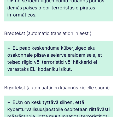
UE no se identifiquen como robados por los
demás países o por terroristas o piratas
informáticos.
Brødtekst (automatic translation in eesti)
+
EL peab keskenduma küberjulgeoleku
osakonnale piisava eelarve eraldamisele, et
teised riigid või terroristid või häkkerid ei
varastaks ELi kodaniku isikut.
Brødtekst (automaattinen käännös kielelle suomi)
+
EU:n on keskityttävä siihen, että
kyberturvallisuusjaostolle osoitetaan riittävästi
määrärahoja, jotta muut maat tai terroristit tai