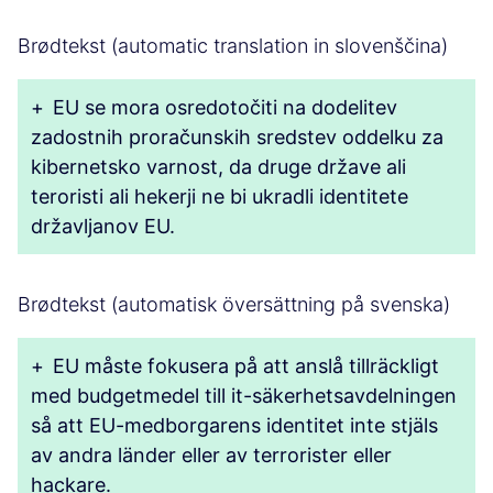
Brødtekst (automatic translation in slovenščina)
+
EU se mora osredotočiti na dodelitev
zadostnih proračunskih sredstev oddelku za
kibernetsko varnost, da druge države ali
teroristi ali hekerji ne bi ukradli identitete
državljanov EU.
Brødtekst (automatisk översättning på svenska)
+
EU måste fokusera på att anslå tillräckligt
med budgetmedel till it-säkerhetsavdelningen
så att EU-medborgarens identitet inte stjäls
av andra länder eller av terrorister eller
hackare.