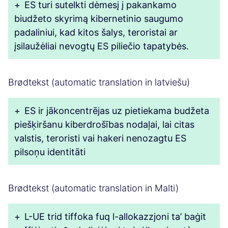
+
ES turi sutelkti dėmesį į pakankamo
biudžeto skyrimą kibernetinio saugumo
padaliniui, kad kitos šalys, teroristai ar
įsilaužėliai nevogtų ES piliečio tapatybės.
Brødtekst (automatic translation in latviešu)
+
ES ir jākoncentrējas uz pietiekama budžeta
piešķiršanu kiberdrošības nodaļai, lai citas
valstis, teroristi vai hakeri nenozagtu ES
pilsoņu identitāti
Brødtekst (automatic translation in Malti)
+
L-UE trid tiffoka fuq l-allokazzjoni ta’ baġit