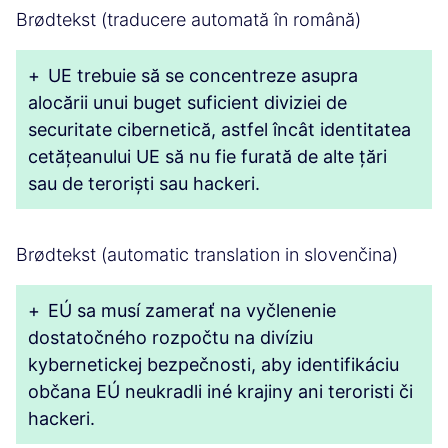
Brødtekst (traducere automată în română)
+
UE trebuie să se concentreze asupra
alocării unui buget suficient diviziei de
securitate cibernetică, astfel încât identitatea
cetățeanului UE să nu fie furată de alte țări
sau de teroriști sau hackeri.
Brødtekst (automatic translation in slovenčina)
+
EÚ sa musí zamerať na vyčlenenie
dostatočného rozpočtu na divíziu
kybernetickej bezpečnosti, aby identifikáciu
občana EÚ neukradli iné krajiny ani teroristi či
hackeri.