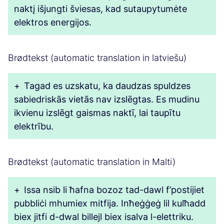
naktį išjungti šviesas, kad sutaupytumėte
elektros energijos.
Brødtekst (automatic translation in latviešu)
+
Tagad es uzskatu, ka daudzas spuldzes
sabiedriskās vietās nav izslēgtas. Es mudinu
ikvienu izslēgt gaismas naktī, lai taupītu
elektrību.
Brødtekst (automatic translation in Malti)
+
Issa nsib li ħafna bozoz tad-dawl f’postijiet
pubbliċi mhumiex mitfija. Inħeġġeġ lil kulħadd
biex jitfi d-dwal billejl biex isalva l-elettriku.