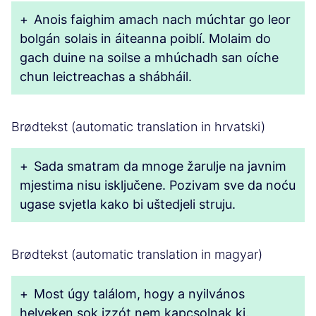
+
Anois faighim amach nach múchtar go leor
bolgán solais in áiteanna poiblí. Molaim do
gach duine na soilse a mhúchadh san oíche
chun leictreachas a shábháil.
Brødtekst (automatic translation in hrvatski)
+
Sada smatram da mnoge žarulje na javnim
mjestima nisu isključene. Pozivam sve da noću
ugase svjetla kako bi uštedjeli struju.
Brødtekst (automatic translation in magyar)
+
Most úgy találom, hogy a nyilvános
helyeken sok izzót nem kapcsolnak ki.