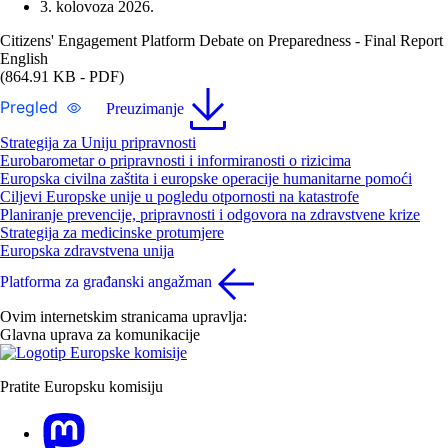
3. kolovoza 2026.
Citizens' Engagement Platform Debate on Preparedness - Final Report
English
(864.91 KB - PDF)
Pregled
Preuzimanje
Strategija za Uniju pripravnosti
Eurobarometar o pripravnosti i informiranosti o rizicima
Europska civilna zaštita i europske operacije humanitarne pomoći
Ciljevi Europske unije u pogledu otpornosti na katastrofe
Planiranje prevencije, pripravnosti i odgovora na zdravstvene krize
Strategija za medicinske protumjere
Europska zdravstvena unija
Platforma za građanski angažman
Ovim internetskim stranicama upravlja:
Glavna uprava za komunikacije
Pratite Europsku komisiju
Mastodon