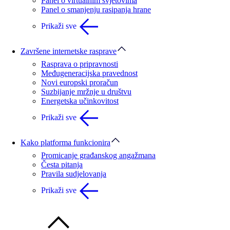
Panel o virtualnim svjetovima
Panel o smanjenju rasipanja hrane
Prikaži sve
Završene internetske rasprave
Rasprava o pripravnosti
Međugeneracijska pravednost
Novi europski proračun
Suzbijanje mržnje u društvu
Energetska učinkovitost
Prikaži sve
Kako platforma funkcionira
Promicanje građanskog angažmana
Česta pitanja
Pravila sudjelovanja
Prikaži sve