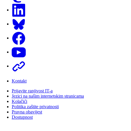
LinkedIn
Bluesky
Facebook
Youtube
Other
Kontakt
Prijavite ranjivost IT-a
Jezici na našim internetskim stranicama
Kolačići
Politika zaštite privatnosti
Pravna obavijest
Dostupnost