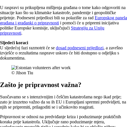
U raspravi su prikupljena mišljenja građana o tome kako odgovoriti na
situacije kao što su klimatske katastrofe, pandemije i geopolitičke
prijetnje. Podneseni prijedlozi bili su polazište za rad
Europskog panela
građana i građanki o pripravnosti
i pomoći će u pripremi inicijativa
politike Europske komisije, uključujući
Strategiju za Uniju
pripravnosti
.
Sljedeći koraci
U sljedećoj fazi razmotrit će se
dosad podneseni prijedlozi
, a završno
izvješće o rezultatima rasprave uskoro će biti dostupno u odjeljku s
dokumentima.
© Jilson Tiu
Zašto je pripravnost važna?
Suočavamo se s intenzivnijim i češćim katastrofama nego ikad prije;
zato je izuzetno važno da su ih EU i Europljani spremni predvidjeti, na
njih se pripremiti, prilagoditi se i učinkovito reagirati.
Pripravnost se odnosi na predviđanje kriza i poduzimanje praktičnih
koraka prije katastrofa. Uključuje rano poduzimanje mjera,
sagledavanje mogućih rizika i suradnju kako bi se ublažio njihov