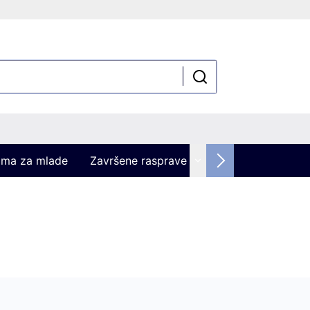
kama za mlade
Završene rasprave