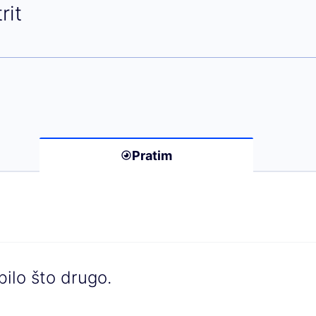
 Blumentrit)
rit
Pratim
bilo što drugo.