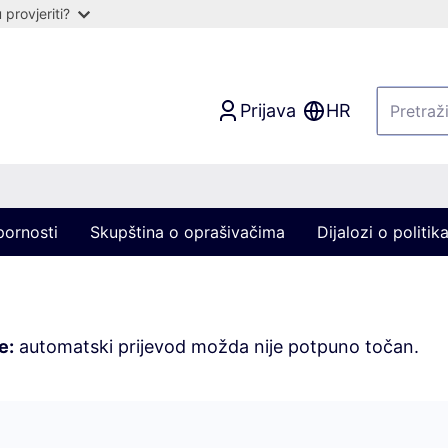
provjeriti?
Prijava
HR
pornosti
Skupština o oprašivačima
Dijalozi o politi
e:
automatski prijevod možda nije potpuno točan.