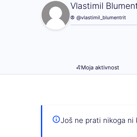
Pratim (Vlastimil
Vlastimil Blument
@vlastimil_blumentrit
Moja aktivnost
Još ne prati nikoga ni 