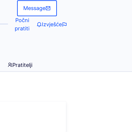
Message
Počni
Izvješće
pratiti
Pratitelji