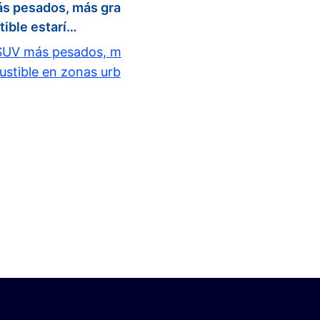
ás pesados, más gra
ible estarí…
s SUV más pesados, m
stible en zonas urb