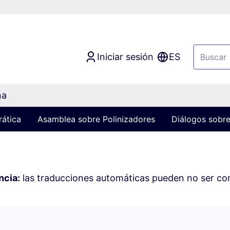
Iniciar sesión
ES
na
rática
Asamblea sobre Polinizadores
Diálogos sobre
ncia:
las traducciones automáticas pueden no ser c