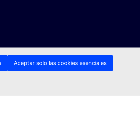
s
Aceptar solo las cookies esenciales
(Enlace externo)
(Enlace externo)
vacidad
Aviso jurídico
Accesibilidad