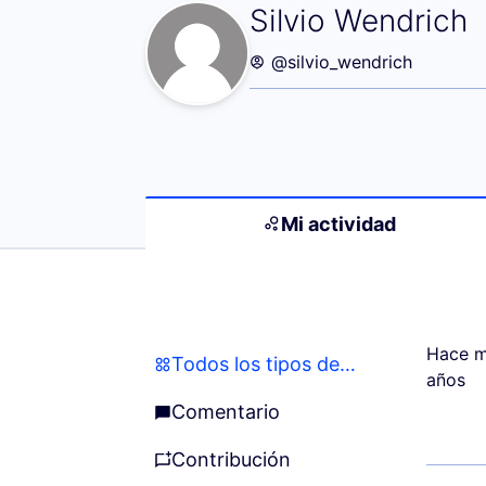
Mi actividad (Si
Silvio Wendrich
@silvio_wendrich
Mi actividad
Hace m
Todos los tipos de actividades
Todos los tipos de actividades
años
Comentario
Comentario
Contribución
Contribución