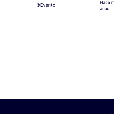
Hace m
Evento
Evento
años