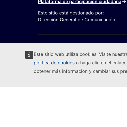
Plataforma de participación ciudadana
Este sitio está gestionado por:
Dirección General de Comunicación
Este sitio web utiliza cookies. Visite nuest
política de cookies
o haga clic en el enlace
Seguir a la Comisión Europea
obtener más información y cambiar sus pre
(
Notificar una vulnerabilidad informática