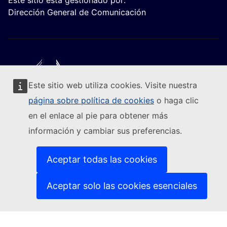
Este sitio está gestionado por:
Dirección General de Comunicación
Este sitio web utiliza cookies. Visite nuestra
Seguir a la Comisión Europea
página sobre política de cookies
o haga clic
en el enlace al pie para obtener más
(Enlace externo)
Contacto
información y cambiar sus preferencias.
(Enlace externo)
Notificar una vulnerabilidad informática
(Enlace externo)
Idiomas en nuestros sitios web
(Enlace externo)
Cookies
Aceptar todas las cookies
(Enlace externo)
Política de privacidad
(Enlace externo)
Aviso jurídico
Aceptar solo las cookies esenciales
Accesibilidad