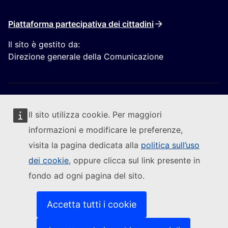
Piattaforma partecipativa dei cittadini
Il sito è gestito da:
Direzione generale della Comunicazione
Il sito utilizza cookie. Per maggiori
informazioni e modificare le preferenze,
Segui la Commissione europea
visita la pagina dedicata alla
politica sull’uso
dei cookie
, oppure clicca sul link presente in
(Link esterno)
Contattaci
fondo ad ogni pagina del sito.
(Link esterno)
Segnalare una vulnerabilità informatica
(Link esterno)
Le lingue sui nostri siti web
(Link esterno)
Cookies
Accetta tutti i cookie
(Link esterno)
Politica in materia di privacy
(Link esterno)
Note legali