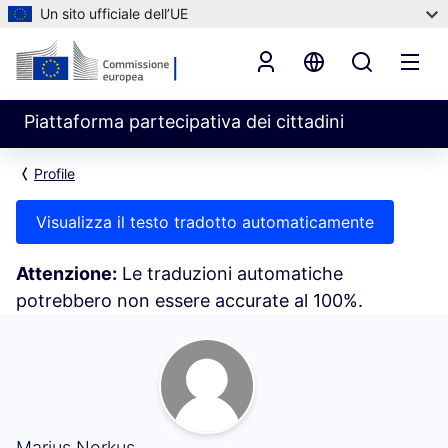
Un sito ufficiale dell’UE
Piattaforma partecipativa dei cittadini
Profile
Visualizza il testo tradotto automaticamente
Attenzione:
Le traduzioni automatiche
potrebbero non essere accurate al 100%.
Le mie attività (Marius Norkus)
Marius Norkus