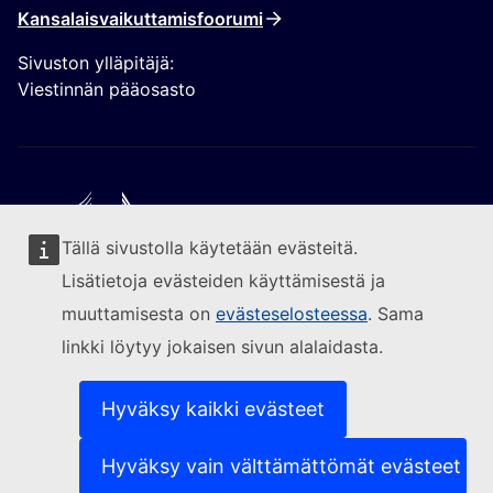
Kansalaisvaikuttamisfoorumi
Sivuston ylläpitäjä:
Viestinnän pääosasto
Tällä sivustolla käytetään evästeitä.
Seuraa Euroopan komissiota
Lisätietoja evästeiden käyttämisestä ja
muuttamisesta on
evästeselosteessa
. Sama
(Ulkoinen linkki)
Yhteydenotot
linkki löytyy jokaisen sivun alalaidasta.
(Ulkoinen linkki)
Ilmoita IT-haavoittuvuudesta
(Ulkoinen linkki)
Sivustojen kielivalikoima
(Ulkoinen linkki)
Evästeet
Hyväksy kaikki evästeet
(Ulkoinen linkki)
Tietosuojaperiaatteet
(Ulkoinen linkki)
Oikeudellinen huomautus
Hyväksy vain välttämättömät evästeet
Saavutettavuus