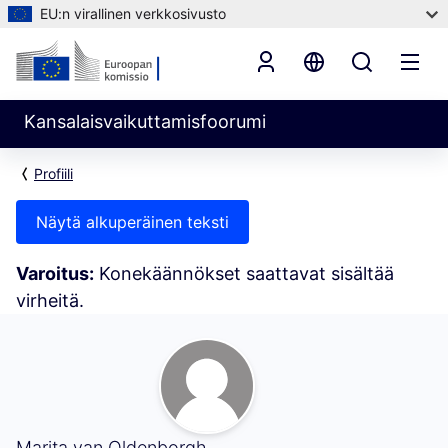
EU:n virallinen verkkosivusto
Kansalaisvaikuttamisfoorumi
Profiili
Näytä alkuperäinen teksti
Varoitus:
Konekäännökset saattavat sisältää
virheitä.
Oma toiminta (Marita van Oldenborgh)
Marita van Oldenborgh