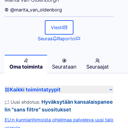
@marita_van_oldenborg
Viesti
Seuraa
Raportoi
Oma toiminta
Seurataan
Seuraajat
Kaikki toimintatyypit
Hyväksytään kansalaispanee
Uusi ehdotus:
lin "sans filtre" suositukset
EU:n kunnianhimoista ohjelmaa palveleva uusi talo
usarvio