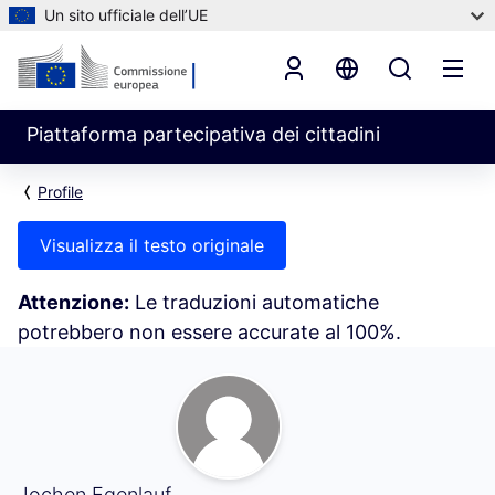
Un sito ufficiale dell’UE
Piattaforma partecipativa dei cittadini
Profile
Visualizza il testo originale
Attenzione:
Le traduzioni automatiche
potrebbero non essere accurate al 100%.
Le mie attività (Jochen Egenlauf)
Jochen Egenlauf