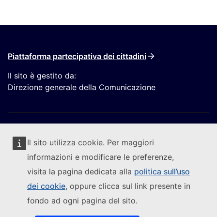
Piattaforma partecipativa dei cittadini
Il sito è gestito da:
Direzione generale della Comunicazione
Il sito utilizza cookie. Per maggiori
informazioni e modificare le preferenze,
Segui la Commissione europea
visita la pagina dedicata alla
politica sull’uso
dei cookie
, oppure clicca sul link presente in
(Link esterno)
Contattaci
fondo ad ogni pagina del sito.
(Link esterno)
Segnalare una vulnerabilità informatica
(Link esterno)
Le lingue sui nostri siti web