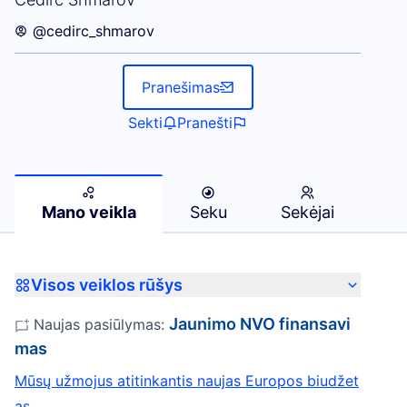
@cedirc_shmarov
Pranešimas
Sekti
Pranešti
Mano veikla
Seku
Sekėjai
Visos veiklos rūšys
Jaunimo NVO finansavi
Naujas pasiūlymas:
mas
Mūsų užmojus atitinkantis naujas Europos biudžet
as