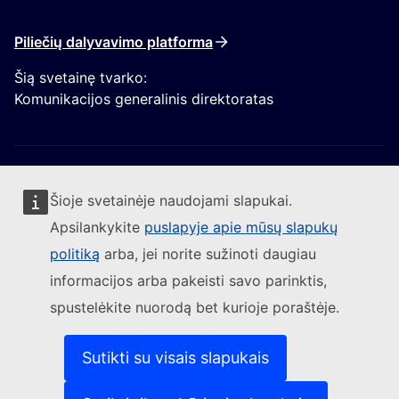
Piliečių dalyvavimo platforma
Šią svetainę tvarko:
Komunikacijos generalinis direktoratas
Šioje svetainėje naudojami slapukai.
Apsilankykite
puslapyje apie mūsų slapukų
Sekite Europos Komisijos naujienas
politiką
arba, jei norite sužinoti daugiau
informacijos arba pakeisti savo parinktis,
(Išorės nuoroda)
Susisiekite su mumis
spustelėkite nuorodą bet kurioje poraštėje.
(Išorės nuoroda)
Pranešti apie IT pažeidžiamumą
(Išorės nuoroda)
Kalbos mūsų interneto svetainėse
(Išorės nuoroda)
Slapukai
Sutikti su visais slapukais
(Išorės nuoroda)
Privatumo politika
(Išorės nuoroda)
Teisinis pranešimas