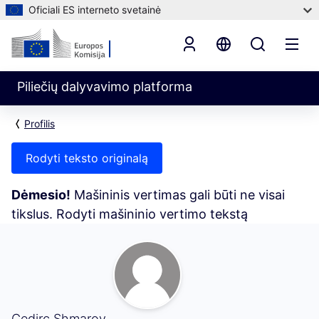
Oficiali ES interneto svetainė
Piliečių dalyvavimo platforma
Profilis
Rodyti teksto originalą
Dėmesio!
Mašininis vertimas gali būti ne visai
tikslus. Rodyti mašininio vertimo tekstą
Mano veikla (Cedirc Shmarov)
Cedirc Shmarov