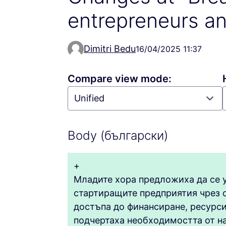
entrepreneurs an
Dimitri Bedu
16/04/2025 11:37
Compare view mode:
Body (български)
+
Младите хора предложиха да се 
стартиращите предприятия чрез 
достъпа до финансиране, ресурс
подчертаха необходимостта от на