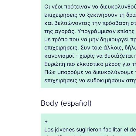
Οι νέοι πρότειναν να διευκολυνθού
επιχειρήσεις να ξεκινήσουν τη δρα
και βελτιώνοντας την πρόσβαση στ
της αγοράς. Υπογράμμισαν επίσης
με τρόπο που να μην δημιουργεί πρ
επιχειρήσεις. Συν τοις άλλοις, δή
κανονισμοί - χωρίς να θυσιάζεται
Ευρώπη πιο ελκυστικό μέρος για τ
Πώς μπορούμε να διευκολύνουμε το
επιχειρήσεις να ευδοκιμήσουν στη
Body (español)
+
Los jóvenes sugirieron facilitar el