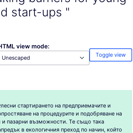
d start-ups "
HTML view mode:
Toggle view
улесни стартирането на предприемачите и
опростяване на процедурите и подобряване на
и и пазарни възможности. Те също така
предък в екологичния преход по начин, който