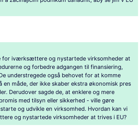
re for iværksættere og nystartede virksomheder at
durerne og forbedre adgangen til finansiering,
 De understregede også behovet for at komme
å en måde, der ikke skaber ekstra økonomisk pres
er. Derudover sagde de, at enklere og mere
promis med tilsyn eller sikkerhed - ville gøre
t starte og udvikle en virksomhed. Hvordan kan vi
ttere og nystartede virksomheder at trives i EU?