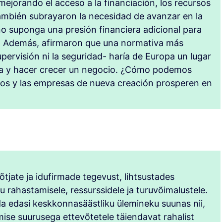
mejorando el acceso a la financiación, los recursos
ambién subrayaron la necesidad de avanzar en la
no suponga una presión financiera adicional para
. Además, afirmaron que una normativa más
 supervisión ni la seguridad- haría de Europa un lugar
ha y hacer crecer un negocio. ¿Cómo podemos
rios y las empresas de nueva creación prosperen en
tjate ja idufirmade tegevust, lihtsustades
 rahastamisele, ressurssidele ja turuvõimalustele.
da edasi keskkonnasäästliku ülemineku suunas nii,
kmise suurusega ettevõtetele täiendavat rahalist