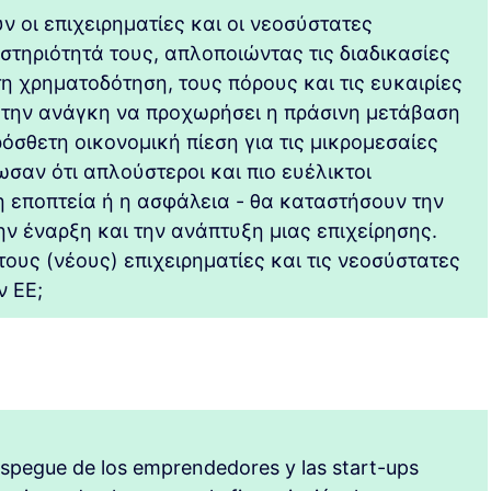
ν οι επιχειρηματίες και οι νεοσύστατες
στηριότητά τους, απλοποιώντας τις διαδικασίες
η χρηματοδότηση, τους πόρους και τις ευκαιρίες
 την ανάγκη να προχωρήσει η πράσινη μετάβαση
όσθετη οικονομική πίεση για τις μικρομεσαίες
λωσαν ότι απλούστεροι και πιο ευέλικτοι
 η εποπτεία ή η ασφάλεια - θα καταστήσουν την
ην έναρξη και την ανάπτυξη μιας επιχείρησης.
υς (νέους) επιχειρηματίες και τις νεοσύστατες
ν ΕΕ;
 despegue de los emprendedores y las start-ups