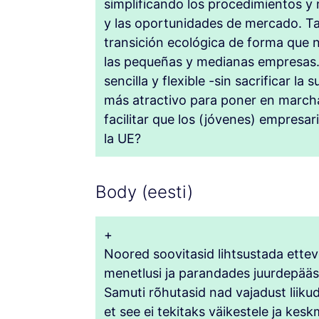
simplificando los procedimientos y 
y las oportunidades de mercado. T
transición ecológica de forma que 
las pequeñas y medianas empresas
sencilla y flexible -sin sacrificar la
más atractivo para poner en marc
facilitar que los (jóvenes) empresa
la UE?
Body (eesti)
+
Noored soovitasid lihtsustada ettevõ
menetlusi ja parandades juurdepääsu
Samuti rõhutasid nad vajadust liiku
et see ei tekitaks väikestele ja kes