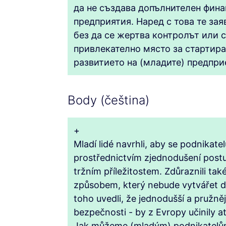
да не създава допълнителен фина
предприятия. Наред с това те зая
без да се жертва контролът или 
привлекателно място за стартира
развитието на (младите) предпр
Body (čeština)
+
Mladí lidé navrhli, aby se podnikat
prostřednictvím zjednodušení postu
tržním příležitostem. Zdůraznili ta
způsobem, který nebude vytvářet da
toho uvedli, že jednodušší a pružně
bezpečnosti - by z Evropy učinily at
Jak můžeme (mladým) podnikatelům 