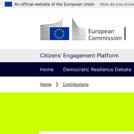
An official website of the European Union
How do you kno
Citizens' Engagement Platform
Home
Democratic Resilience Debate
Home
Contributions