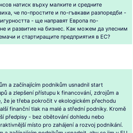
нсов натиск върху малките и средните
виха, че по-простите и по-гъвкави разпоредби -
сигурността - ще направят Европа по-
не и развитие на бизнес. Как можем да улесним
иемачи и стартиращите предприятия в ЕС?
elům a začínajícím podnikům usnadnil start
pů a zlepšení přístupu k financování, zdrojům a
ké, že je třeba pokročit v ekologickém přechodu
lší finanční tlak na malé a střední podniky. Kromě
jší předpisy - bez obětování dohledu nebo
raktivnější místo pro zahájení a rozvoj podnikání.
a začínajícím podnikům usnadnit, aby se jim v EU