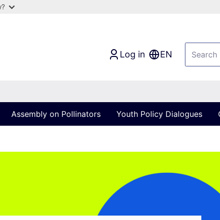
w?
Log in
EN
Assembly on Pollinators
Youth Policy Dialogues