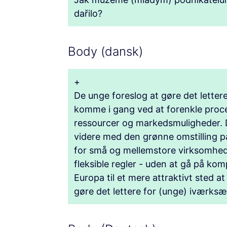
dařilo?
Body (dansk)
+
De unge foreslog at gøre det lette
komme i gang ved at forenkle proce
ressourcer og markedsmuligheder.
videre med den grønne omstilling p
for små og mellemstore virksomhed
fleksible regler - uden at gå på kom
Europa til et mere attraktivt sted a
gøre det lettere for (unge) iværksæ