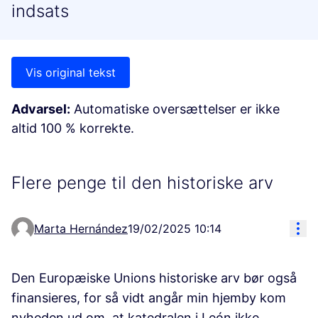
indsats
Vis original tekst
Advarsel:
Automatiske oversættelser er ikke
altid 100 % korrekte.
Flere penge til den historiske arv
Res
Marta Hernández
19/02/2025 10:14
Den Europæiske Unions historiske arv bør også
finansieres, for så vidt angår min hjemby kom
nyheden ud om, at katedralen i León ikke