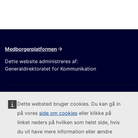
Medborgerplatformen
Dette website administreres af:
Generaldirektoratet for Kommunikation
Dette websted bruger cookies. Du kan gå in
på vores
side om cookies
eller klikke på
Følg Europa-Kommissionen
linket neders på hvilken som helst side, hvis
du vil have mere information eller ændre
(Eksternt link)
Kontakt os