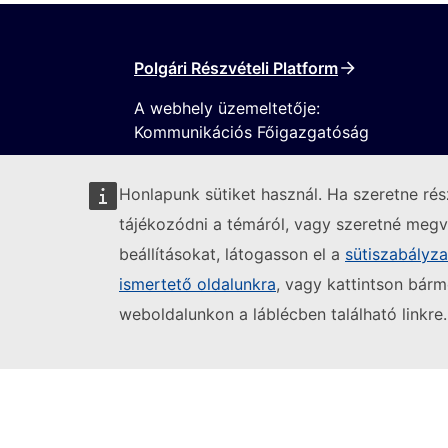
Polgári Részvételi Platform
A webhely üzemeltetője:
Kommunikációs Főigazgatóság
Honlapunk sütiket használ. Ha szeretne ré
tájékozódni a témáról, vagy szeretné megvá
beállításokat, látogasson el a
sütiszabályz
ismertető oldalunkra
, vagy kattintson bárm
Kövesse az Európai Bizottságot
weboldalunkon a láblécben található linkre.
(K
Informatikai sebezhetőség bejelentése