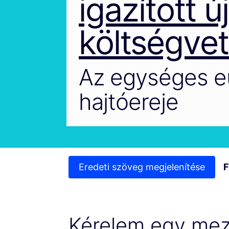
igazított ú
költségve
Az egységes eu
hajtóereje
Eredeti szöveg megjelenítése
F
Kérelem egy me