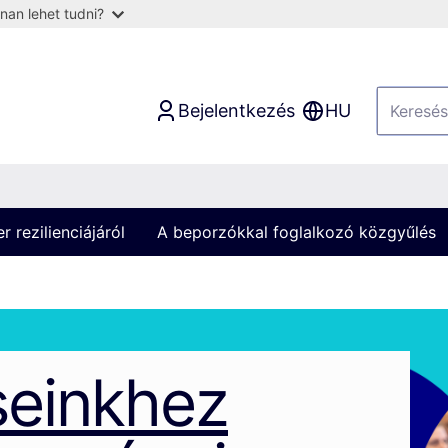
nan lehet tudni?
Bejelentkezés
HU
 rezilienciájáról
A beporzókkal foglalkozó közgyűlés
seinkhez