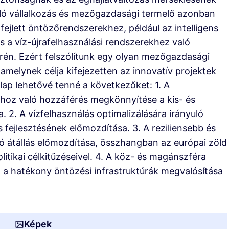
uló vállalkozás és mezőgazdasági termelő azonban
ejlett öntözőrendszerekhez, például az intelligens
 a víz-újrafelhasználási rendszerekhez való
rén. Ezért felszólítunk egy olyan mezőgazdasági
amelynek célja kifejezetten az innovatív projektek
lap lehetővé tenné a következőket: 1. A
hoz való hozzáférés megkönnyítése a kis- és
2. A vízfelhasználás optimalizálására irányuló
fejlesztésének előmozdítása. 3. A reziliensebb és
 átállás előmozdítása, összhangban az európai zöld
itikai célkitűzéseivel. 4. A köz- és magánszféra
a hatékony öntözési infrastruktúrák megvalósítása
Képek