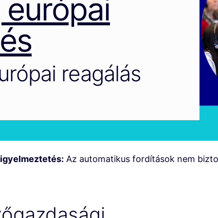
j európai
tés
rópai reagálás
igyelmeztetés:
Az automatikus fordítások nem bizt
zőgazdasági