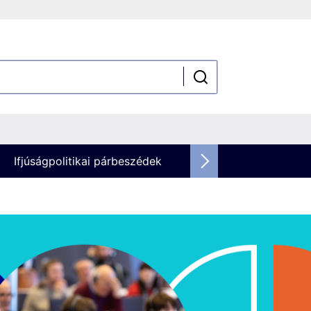
Ifjúságpolitikai párbeszédek