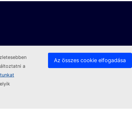
szletesebben
Az összes cookie elfogadása
ltoztatni a
atunkat
elyik
(Külső hivatkozás)
Kapcsolatfelvétel
ülső hivatkozás)
(Külső hivatkozás)
(Külső hivatkozás)
(Külső
Nyelvek a weboldalainkon
Cookie-k
Adatvédelem
Jogi