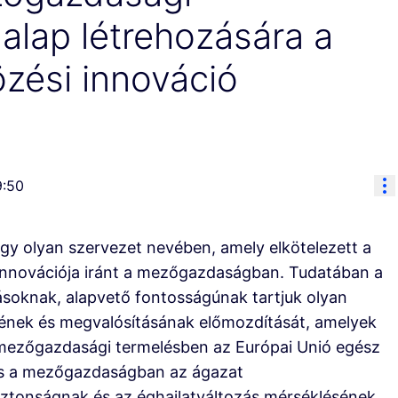
 alap létrehozására a
özési innováció
Re
9:50
y olyan szervezet nevében, amely elkötelezett a
 innovációja iránt a mezőgazdaságban. Tudatában a
ívásoknak, alapvető fontosságúnak tartjuk olyan
sének és megvalósításának előmozdítását, amelyek
 a mezőgazdasági termelésben az Európai Unió egész
ás a mezőgazdaságban az ágazat
iztonságnak és az éghajlatváltozás mérséklésének