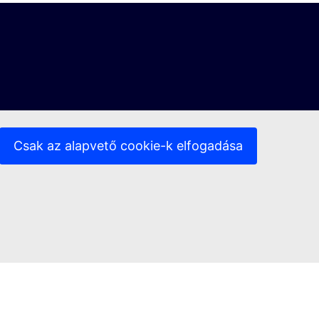
Csak az alapvető cookie-k elfogadása
 hivatkozás)
(Külső hivatkozás)
 nyilatkozat
Hozzáférhetőség