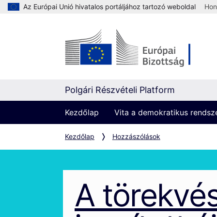
Az Európai Unió hivatalos portáljához tartozó weboldal
Hon
Polgári Részvételi Platform
Kezdőlap
Vita a demokratikus rendszer
Kezdőlap
Hozzászólások
A törekvé