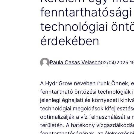
fenntarthatósági
technológiai önt
érdekében
Paula Casas Velasco
02/04/2025 1
A HydriGrow nevében írunk Önnek, eg
fenntartható öntözési technológiák
jelenlegi éghajlati és környezeti kih
technológiai megoldások kifejleszté
optimalizálják a víz felhasználását
területén. A hatékony vízgazdálkod
fenntarthatóságának, az élelmezésb