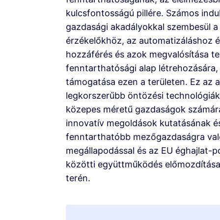
kulcsfontosságú pillére. Számos ind
gazdasági akadályokkal szembesül a f
érzékelőkhöz, az automatizáláshoz és
hozzáférés és azok megvalósítása te
fenntarthatósági alap létrehozására, 
támogatása ezen a területen. Ez az a
legkorszerűbb öntözési technológiák
közepes méretű gazdaságok számára. 
innovatív megoldások kutatásának és 
fenntarthatóbb mezőgazdaságra való
megállapodással és az EU éghajlat-pol
közötti együttműködés előmozdítása 
terén.