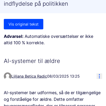
indflydelse på politikken
Vis original tekst
Advarsel:
Automatiske oversættelser er ikke
altid 100 % korrekte.
AI-systemer til ældre
Res
Ljiljana Betica Radic
08/03/2025 13:25
AI-systemer bør udformes, så de er tilgængelige
og forståelige for ældre. Dette omfatter
brugergrænseflader, der er tilpasset personer