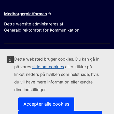
Medborgerplatformen
Dette website administreres af:
Generaldirektoratet for Kommunikation
Dette websted bruger cookies. Du kan gå in
på vores
side om cookies
eller klikke på
Følg Europa-Kommissionen
linket neders på hvilken som helst side, hvis
du vil have mere information eller ændre
(Eksternt link)
Kontakt os
dine indstillinger.
(Eksternt link)
Indberet en IT-sårbarhed
(Eksternt link)
Sprog på vores websites
(Eksternt link)
Cookies
Accepter alle cookies
(Eksternt link)
Databeskyttelsespolitik