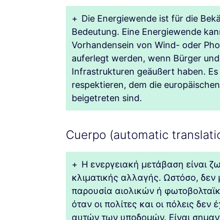
+
Die Energiewende ist für die Be
Bedeutung. Eine Energiewende kan
Vorhandensein von Wind- oder Phot
auferlegt werden, wenn Bürger und 
Infrastrukturen geäußert haben. Es
respektieren, dem die europäischen
beigetreten sind.
Cuerpo (automatic translati
+
Η ενεργειακή μετάβαση είναι ζω
κλιματικής αλλαγής. Ωστόσο, δεν 
παρουσία αιολικών ή φωτοβολταϊκ
όταν οι πολίτες και οι πόλεις δεν
αυτών των υποδομών. Είναι σημαν