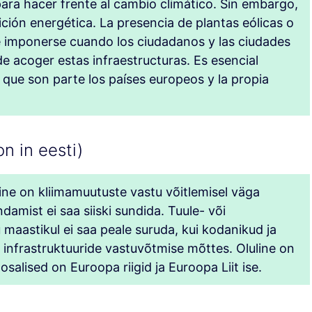
 para hacer frente al cambio climático. Sin embargo,
ión energética. La presencia de plantas eólicas o
de imponerse cuando los ciudadanos y las ciudades
e acoger estas infraestructuras. Es esencial
 que son parte los países europeos y la propia
n in eesti)
e on kliimamuutuste vastu võitlemisel väga
amist ei saa siiski sundida. Tuule- või
 maastikul ei saa peale suruda, kui kodanikud ja
 infrastruktuuride vastuvõtmise mõttes. Oluline on
osalised on Euroopa riigid ja Euroopa Liit ise.