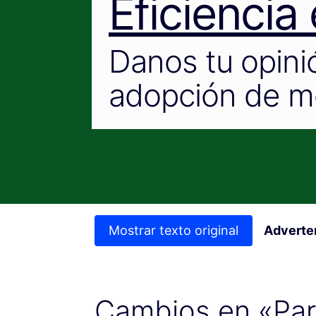
Eficiencia
Danos tu opinió
adopción de m
Mostrar texto original
Adverte
Cambios en «Part