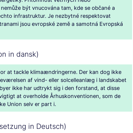
ně nemůže být vnucována tam, kde se občané a
těchto infrastruktur. Je nezbytné respektovat
 stranami jsou evropské země a samotná Evropská
on in dansk)
for at tackle klimaændringerne. Der kan dog ikke
deværelsen af vind- eller solcelleanlæg i landskabet
yer ikke har udtrykt sig i den forstand, at disse
r vigtigt at overholde Århuskonventionen, som de
 Union selv er part i.
setzung in Deutsch)