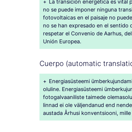
+
La transición energética es vital
no se puede imponer ninguna transic
fotovoltaicas en el paisaje no pue
no se han expresado en el sentido d
respetar el Convenio de Aarhus, del
Unión Europea.
Cuerpo (automatic translatio
+
Energiasüsteemi ümberkujundamin
oluline. Energiasüsteemi ümberkujund
fotogalvaaniliste taimede olemasolu
linnad ei ole väljendanud end nende
austada Århusi konventsiooni, mille 