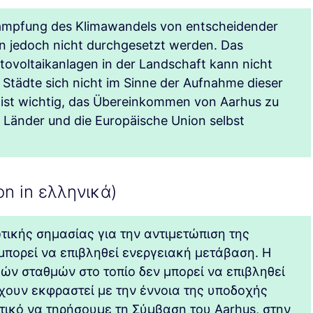
kämpfung des Klimawandels von entscheidender
n jedoch nicht durchgesetzt werden. Das
ovoltaikanlagen in der Landschaft kann nicht
Städte sich nicht im Sinne der Aufnahme dieser
 ist wichtig, das Übereinkommen von Aarhus zu
 Länder und die Europäische Union selbst
on in ελληνικά)
τικής σημασίας για την αντιμετώπιση της
μπορεί να επιβληθεί ενεργειακή μετάβαση. Η
ών σταθμών στο τοπίο δεν μπορεί να επιβληθεί
 έχουν εκφραστεί με την έννοια της υποδοχής
τικό να τηρήσουμε τη Σύμβαση του Aarhus, στην