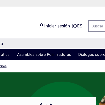
Iniciar sesión
ES
na
rática
Asamblea sobre Polinizadores
Diálogos sobre
ones