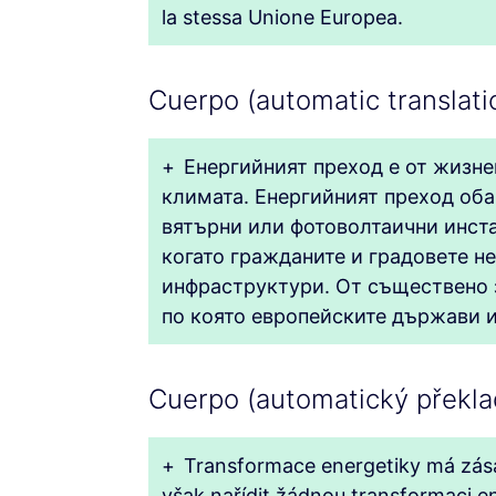
la stessa Unione Europea.
Cuerpo (automatic translati
+
Енергийният преход е от жизне
климата. Енергийният преход оба
вятърни или фотоволтаични инст
когато гражданите и градовете не
инфраструктури. От съществено з
по която европейските държави и
Cuerpo (automatický překla
+
Transformace energetiky má zása
však nařídit žádnou transformaci e