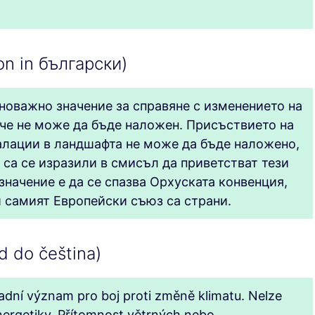
on in български)
новажно значение за справяне с изменението на
че не може да бъде наложен. Присъствието на
алации в ландшафта не може да бъде наложено,
 са се изразили в смисъл да приветстват тези
начение е да се спазва Орхуската конвенция,
 самият Европейски съюз са страни.
d do čeština)
dní význam pro boj proti změně klimatu. Nelze
nergetiky. Přítomnost větrných nebo