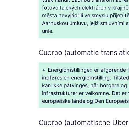
fotovoltaických elektráren v kraji
města nevyjádřili ve smyslu přijetí 
Aarhuskou úmluvu, jejíž smluvními
unie.
Cuerpo (automatic translati
+
Energiomstillingen er afgørende 
indføres en energiomstilling. Tilste
kan ikke påtvinges, når borgere og b
infrastrukturer er velkomne. Det e
europæiske lande og Den Europæiske
Cuerpo (automatische Über