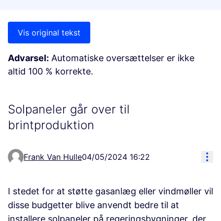
Vis original tekst
Advarsel:
Automatiske oversættelser er ikke
altid 100 % korrekte.
Solpaneler går over til
brintproduktion
Res
Frank Van Hulle
04/05/2024 16:22
I stedet for at støtte gasanlæg eller vindmøller vil
disse budgetter blive anvendt bedre til at
installere solpaneler på regeringsbygninger, der