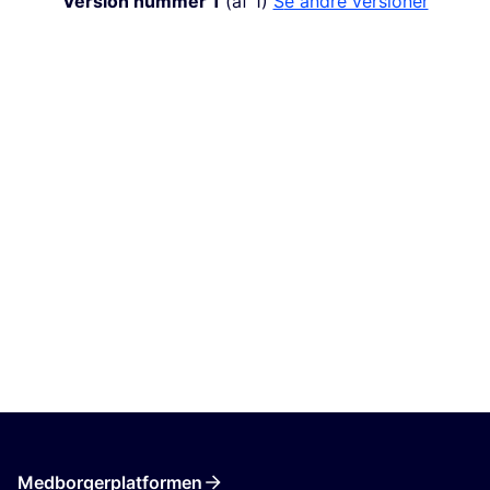
Version nummer 1
(af 1)
se andre versioner
Medborgerplatformen