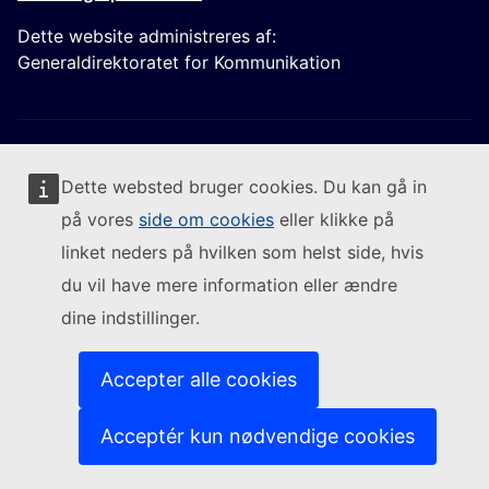
Dette website administreres af:
Generaldirektoratet for Kommunikation
Dette websted bruger cookies. Du kan gå in
på vores
side om cookies
eller klikke på
Følg Europa-Kommissionen
linket neders på hvilken som helst side, hvis
du vil have mere information eller ændre
(Eksternt link)
Kontakt os
dine indstillinger.
(Eksternt link)
Indberet en IT-sårbarhed
(Eksternt link)
Sprog på vores websites
(Eksternt link)
Cookies
Accepter alle cookies
(Eksternt link)
Databeskyttelsespolitik
(Eksternt link)
Juridisk meddelelse
Acceptér kun nødvendige cookies
Tilgængelighed