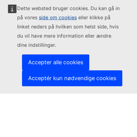
Dette websted bruger cookies. Du kan gå in
på vores
side om cookies
eller klikke på
Følg Europa-Kommissionen
linket neders på hvilken som helst side, hvis
du vil have mere information eller ændre
(Eksternt link)
Kontakt os
dine indstillinger.
(Eksternt link)
Indberet en IT-sårbarhed
(Eksternt link)
Sprog på vores websites
(Eksternt link)
Cookies
Accepter alle cookies
(Eksternt link)
Databeskyttelsespolitik
(Eksternt link)
Juridisk meddelelse
Acceptér kun nødvendige cookies
Tilgængelighed