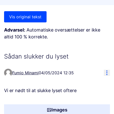
Vis original tekst
Advarsel:
Automatiske oversættelser er ikke
altid 100 % korrekte.
Sådan slukker du lyset
Res
Fumio Minami
04/05/2024 12:35
Vi er nødt til at slukke lyset oftere
Images