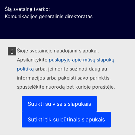
Šią svetainę tvarko:
Komunikacijos generalinis direktoratas
Šioje svetainėje naudojami slapukai.
Apsilankykite
puslapyje apie mūsų slapukų
Sekite Europos Komisijos naujienas
politiką
arba, jei norite sužinoti daugiau
informacijos arba pakeisti savo parinktis,
(Išorės nuoroda)
Susisiekite su mumis
spustelėkite nuorodą bet kurioje poraštėje.
(Išorės nuoroda)
Pranešti apie IT pažeidžiamumą
(Išorės nuoroda)
Kalbos mūsų interneto svetainėse
(Išorės nuoroda)
Slapukai
Sutikti su visais slapukais
(Išorės nuoroda)
Privatumo politika
(Išorės nuoroda)
Teisinis pranešimas
Sutikti tik su būtinais slapukais
Prieinamumas