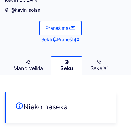
@kevin_solan
Pranešimas
Sekti
Pranešti
Mano veikla
Seku
Sekėjai
Nieko neseka