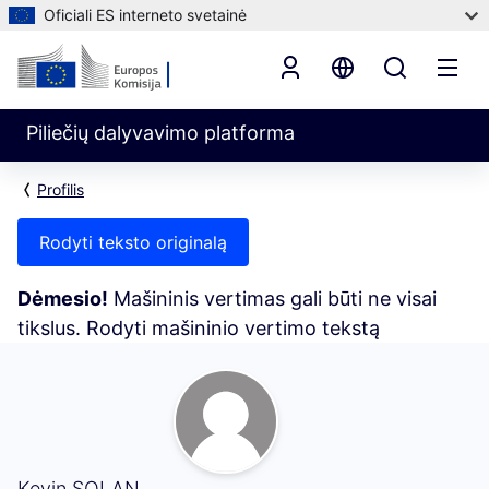
Oficiali ES interneto svetainė
Piliečių dalyvavimo platforma
Profilis
Rodyti teksto originalą
Dėmesio!
Mašininis vertimas gali būti ne visai
tikslus. Rodyti mašininio vertimo tekstą
Seku (Kevin SOLAN)
Kevin SOLAN