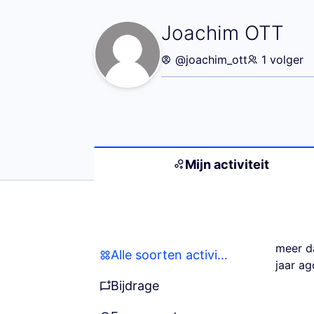
Mijn activiteit 
Joachim OTT
@joachim_ott
1 volger
Mijn activiteit
meer d
Alle soorten activiteiten
Alle soorten activiteiten
jaar ag
Bijdrage
Bijdrage