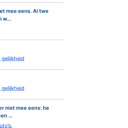
iet mee eens. Al twe
In w…
 gelijkheid
 gelijkheid
 er niet mee eens: he
een …
uto’s.