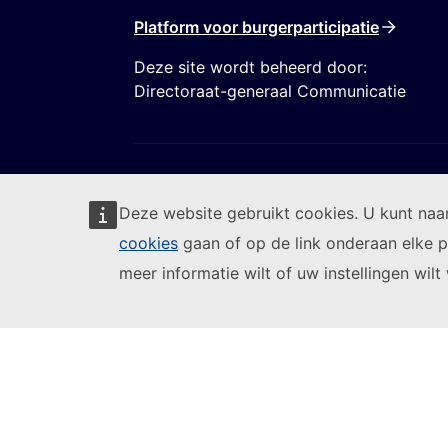
Platform voor burgerparticipatie
Deze site wordt beheerd door:
Directoraat-generaal Communicatie
Deze website gebruikt cookies. U kunt na
cookies
gaan of op de link onderaan elke p
Volg de Europese Commissie
meer informatie wilt of uw instellingen wilt 
(Externe lin
Een IT-kwetsbaarheid melden
Talen op