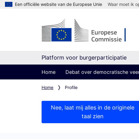
Een officiële website van de Europese Unie
Waar moet ik op
Platform voor burgerparticipatie
Home
Debat over democratische vee
Home
Profile
Nee, laat mij alles in de originele
taal zien