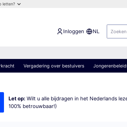
 letten?
Inloggen
NL
rkracht
Vergadering over bestuivers
Jongerenbeleid
Let op:
Wilt u alle bijdragen in het Nederlands le
100% betrouwbaar!)