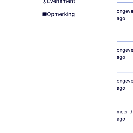
Evenement
Evenement
ongeve
Opmerking
Opmerking
ago
ongeve
ago
ongeve
ago
meer d
ago