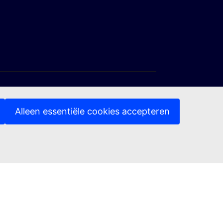
Alleen essentiële cookies accepteren
(Externe link)
deling
Toegankelijkheid