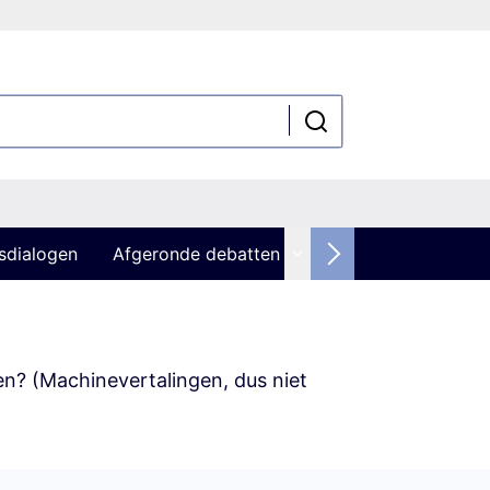
sdialogen
Afgeronde debatten
zen? (Machinevertalingen, dus niet